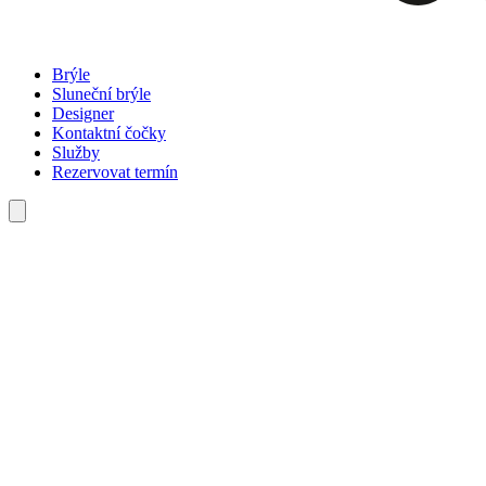
Brýle
Sluneční brýle
Designer
Kontaktní čočky
Služby
Rezervovat termín