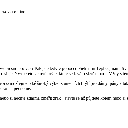
ervovat online.
pravý přesně pro vás? Pak jste tedy v pobočce Fielmann Teplice, nám. 
ce si jistě vyberete takové brýle, které se k vám skvěle hodí. Vždy s 
 a samozřejmě také široký výběr slunečních brýlí pro dámy, pány a také 
dků na péči o ně.
ebo si nechte zdarma změřit zrak - stavte se až půjdete kolem nebo si z