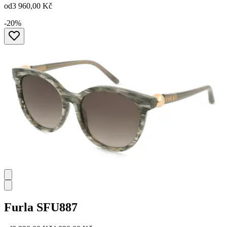
od
3 960,00 Kč
-20%
Furla
SFU887