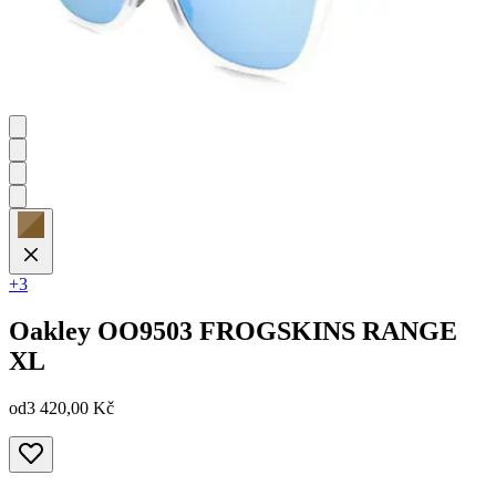
+3
Oakley
OO9503 FROGSKINS RANGE
XL
od
3 420,00 Kč