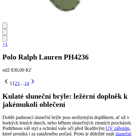
+1
Polo Ralph Lauren
PH4236
od
2 830,00 Kč
1
1
2
3
…
14
Kulaté sluneční brýle: ležérní doplněk k
jakémukoli oblečení
Dobře padnoucí sluneční brýle jsou nezbytným doplňkem, ať už v
horkých letních dnech, nebo během slunečných zimních procházek.
Podtrhnou váš styl a ochrání vaše oči před škodlivým
UV zářením
,
které proniká i za zataženého počasí. Proto je důležité najít
sluneční