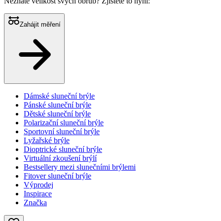
Neznáte velikost svých obrub?
Zjistěte to nyní:
Zahájit měření
Dámské sluneční brýle
Pánské sluneční brýle
Dětské sluneční brýle
Polarizační sluneční brýle
Sportovní sluneční brýle
Lyžařské brýle
Dioptrické sluneční brýle
Virtuální zkoušení brýlí
Bestsellery mezi slunečními brýlemi
Fitover sluneční brýle
Výprodej
Inspirace
Značka