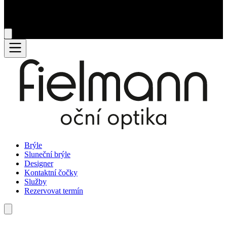
Brýle
Sluneční brýle
Designer
Kontaktní čočky
Služby
Rezervovat termín