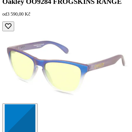
Oakley
OO9284 FROGSKINS RANGE
od
3 590,00 Kč