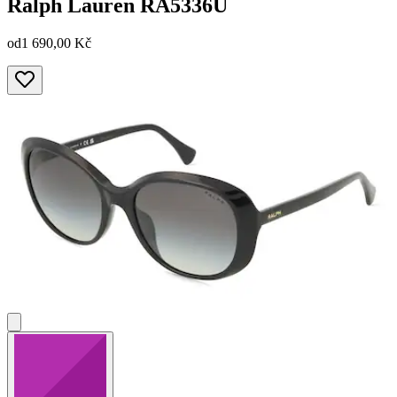
Ralph Lauren
RA5336U
od
1 690,00 Kč