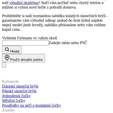
naši
virtuální zkušebnu
! Stačí vám počítač nebo chytrý telefon a
můžete si vybrat nové brýle z pohodlí domova.
Prohlédněte si naši rozmanitou nabídku kulatých slunečních brýlí -
garantujeme vám výhodný nákup: pokud do šesti týdnů najdete
stejný model jinde levněji, nabídku překonáme nebo vám vrátíme
kupní cenu.
Vyhledat Fielmann ve vašem okolí
Zadejte místo nebo PSČ
Hledat
Použít aktuální polohu
Náš sortiment
Kategorie
Dámské sluneční brýle
Pánské sluneční brýle
Jednodenní čočky
Měsíční čočky
Prostředky na péči o kontaktní čočky
Značky