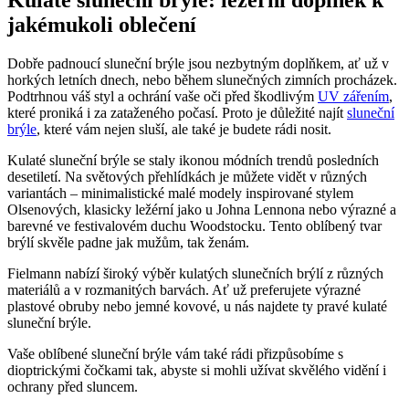
jakémukoli oblečení
Dobře padnoucí sluneční brýle jsou nezbytným doplňkem, ať už v
horkých letních dnech, nebo během slunečných zimních procházek.
Podtrhnou váš styl a ochrání vaše oči před škodlivým
UV zářením
,
které proniká i za zataženého počasí. Proto je důležité najít
sluneční
brýle
, které vám nejen sluší, ale také je budete rádi nosit.
Kulaté sluneční brýle se staly ikonou módních trendů posledních
desetiletí. Na světových přehlídkách je můžete vidět v různých
variantách – minimalistické malé modely inspirované stylem
Olsenových, klasicky ležérní jako u Johna Lennona nebo výrazné a
barevné ve festivalovém duchu Woodstocku. Tento oblíbený tvar
brýlí skvěle padne jak mužům, tak ženám.
Fielmann nabízí široký výběr kulatých slunečních brýlí z různých
materiálů a v rozmanitých barvách. Ať už preferujete výrazné
plastové obruby nebo jemné kovové, u nás najdete ty pravé kulaté
sluneční brýle.
Vaše oblíbené sluneční brýle vám také rádi přizpůsobíme s
dioptrickými čočkami tak, abyste si mohli užívat skvělého vidění i
ochrany před sluncem.