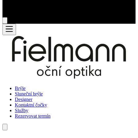
Brýle
Sluneční brýle
Designer
Kontaktní čočky
Služby
Rezervovat termín