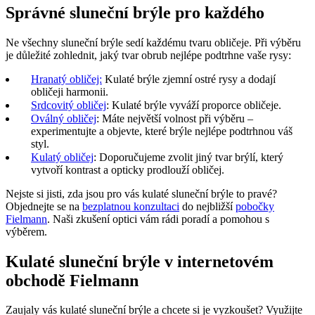
Správné sluneční brýle pro každého
Ne všechny sluneční brýle sedí každému tvaru obličeje. Při výběru
je důležité zohlednit, jaký tvar obrub nejlépe podtrhne vaše rysy:
Hranatý obličej:
Kulaté brýle zjemní ostré rysy a dodají
obličeji harmonii.
Srdcovitý obličej
: Kulaté brýle vyváží proporce obličeje.
Oválný obličej
: Máte největší volnost při výběru –
experimentujte a objevte, které brýle nejlépe podtrhnou váš
styl.
Kulatý obličej
: Doporučujeme zvolit jiný tvar brýlí, který
vytvoří kontrast a opticky prodlouží obličej.
Nejste si jisti, zda jsou pro vás kulaté sluneční brýle to pravé?
Objednejte se na
bezplatnou konzultaci
do nejbližší
pobočky
Fielmann
. Naši zkušení optici vám rádi poradí a pomohou s
výběrem.
Kulaté sluneční brýle v internetovém
obchodě Fielmann
Zaujaly vás kulaté sluneční brýle a chcete si je vyzkoušet? Využijte