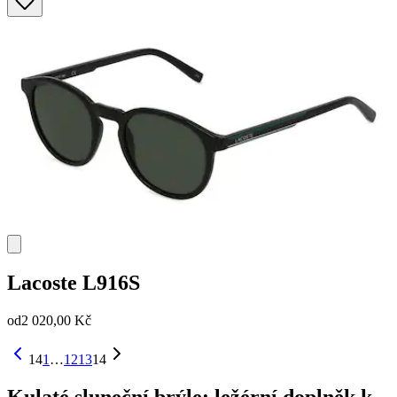
Lacoste
L916S
od
2 020,00 Kč
14
1
…
12
13
14
Kulaté sluneční brýle: ležérní doplněk k