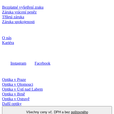
Služby a záruky
Bezplatné vyšetření zraku
Záruka vrácení peněz
Tříletá záruka
Záruka spokojenosti
Společnost
O nás
Kariéra
Sociální média
Instagram
Facebook
Fielmann ve vašem okolí
Optika v Praze
Optika v Olomouci
Optika v Ústí nad Labem
Optika v Brně
Optika v Ostravě
Další optiky
Všechny ceny vč. DPH a bez
poštovného