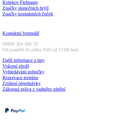
Kolekce Fielmann
Značky slunečních brýlí
Značky kontaktních čoček
Zákaznický servis
Kontaktní formulář
00800 284 366 78
Od pondělí do pátku 9:00 až 15:00 hod.
Další informace a tipy
Vrácení zboží
Vyhledávání pobočky
Rezervace termínu
Zrušení objednávky
Zákonná práva z vadného plnění
Druhy plateb
Dobírka
Kartou online