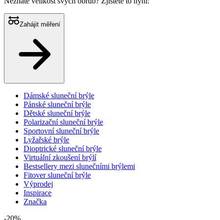
Neznáte velikost svých obrub?
Zjistěte to nyní:
Zahájit měření
Dámské sluneční brýle
Pánské sluneční brýle
Dětské sluneční brýle
Polarizační sluneční brýle
Sportovní sluneční brýle
Lyžařské brýle
Dioptrické sluneční brýle
Virtuální zkoušení brýlí
Bestsellery mezi slunečními brýlemi
Fitover sluneční brýle
Výprodej
Inspirace
Značka
-20%