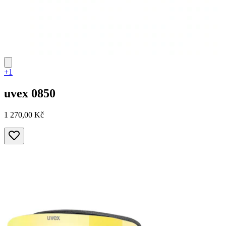
+1
uvex
0850
1 270,00 Kč