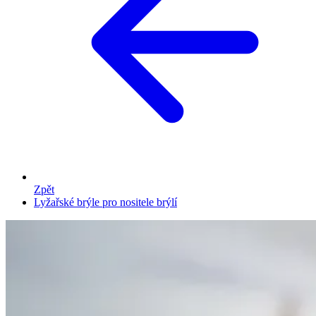
Zpět
Lyžařské brýle pro nositele brýlí