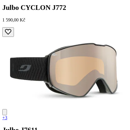
Julbo
CYCLON J772
1 590,00 Kč
+3