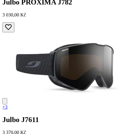
Julbo
PROXIMA J782
3 030,00 Kč
+3
Julbo
J7611
3 370,00 Kč