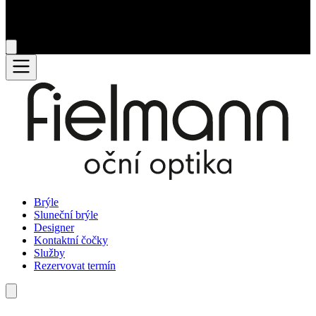
Brýle
Sluneční brýle
Designer
Kontaktní čočky
Služby
Rezervovat termín