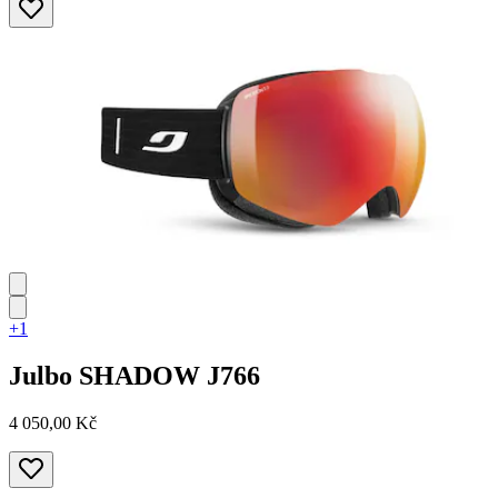
+1
Julbo
SHADOW J766
4 050,00 Kč