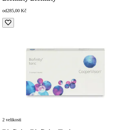
od
285,00 Kč
2 velikosti