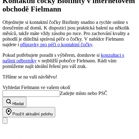
Kontaktní čočky Biofinity v internetovém
obchodě Fielmann
Objednejte si kontaktní čočky Biofinity snadno a rychle online s
doručením až domů. K dispozici jsou praktická balení na několik
měsíců, takže máte vždy zásobu po ruce. Pro zachování kvality a
pohodlí je důležitá správná péče o čočky. V nabídce Fielmann
najdete i
přípravky pro péči o kontaktní čočky
.
Pokud potřebujete poradit s výběrem, domluvte si
konzultaci s
našimi odborníky
v nejbližší pobočce Fielmann. Rádi vám
pomůžeme najít ideální řešení pro váš zrak.
Těšíme se na vaši návštěvu!
Vyhledat Fielmann ve vašem okolí
Zadejte místo nebo PSČ
Hledat
Použít aktuální polohu
Náš sortiment