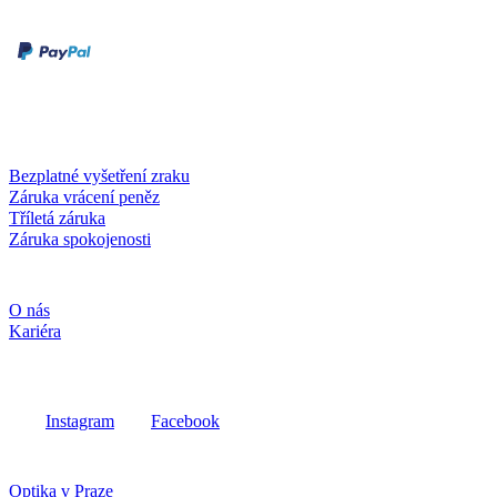
Druhy plateb
Dobírka
Kartou online
Služby a záruky
Bezplatné vyšetření zraku
Záruka vrácení peněz
Tříletá záruka
Záruka spokojenosti
Společnost
O nás
Kariéra
Sociální média
Instagram
Facebook
Fielmann ve vašem okolí
Optika v Praze