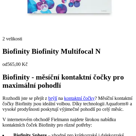
2 velikosti
Biofinity
Biofinity Multifocal N
od
565,00 Kč
Biofinity - měsíční kontaktní čočky pro
maximální pohodlí
Rozhodli jste se přejít z
brýlí
na
kontaktní čočky
? Měsíční kontaktní
čočky Biofinity jsou ideální volbou. Díky technologii Aquaform® a
vysoké prodyšnosti poskytují výjimečné pohodlí po celý měsíc.
V internetovém obchodě Fielmann najdete širokou nabídku
kontaktních čoček Biofinity pro různé potřeby:
Biofinity Sphere
– vhodné pro krátkozraké i dalekozraké,