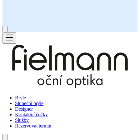
Brýle
Sluneční brýle
Designer
Kontaktní čočky
Služby
Rezervovat termín