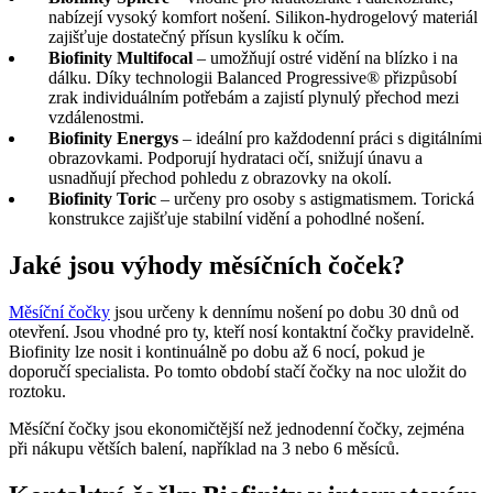
nabízejí vysoký komfort nošení. Silikon-hydrogelový materiál
zajišťuje dostatečný přísun kyslíku k očím.
Biofinity Multifocal
– umožňují ostré vidění na blízko i na
dálku. Díky technologii Balanced Progressive® přizpůsobí
zrak individuálním potřebám a zajistí plynulý přechod mezi
vzdálenostmi.
Biofinity Energys
– ideální pro každodenní práci s digitálními
obrazovkami. Podporují hydrataci očí, snižují únavu a
usnadňují přechod pohledu z obrazovky na okolí.
Biofinity Toric
– určeny pro osoby s astigmatismem. Torická
konstrukce zajišťuje stabilní vidění a pohodlné nošení.
Jaké jsou výhody měsíčních čoček?
Měsíční čočky
jsou určeny k dennímu nošení po dobu 30 dnů od
otevření. Jsou vhodné pro ty, kteří nosí kontaktní čočky pravidelně.
Biofinity lze nosit i kontinuálně po dobu až 6 nocí, pokud je
doporučí specialista. Po tomto období stačí čočky na noc uložit do
roztoku.
Měsíční čočky jsou ekonomičtější než jednodenní čočky, zejména
při nákupu větších balení, například na 3 nebo 6 měsíců.