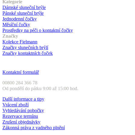
Kategorie
Dámské sluneční brýle
Pánské sluneční brýle
Jednodenní čočky
Měsíční čočky
Prostředky na péči o kontaktní čočky
Značky
Kolekce Fielmann
Značky slunečních brýlí
Značky kontaktních čoček
Zákaznický servis
Kontaktní formulář
00800 284 366 78
Od pondělí do pátku 9:00 až 15:00 hod.
Další informace a tipy
Vrácení zboží
Vyhledávání pobočky
Rezervace termínu
Zrušení objednávky
Zákonná práva z vadného plnění