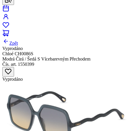
Zpět
Vyprodáno
Chloé CH0086S
Modrá Čirá / Šedá S Vícebarevným Přechodem
Čís. art. 1550399
Vyprodáno