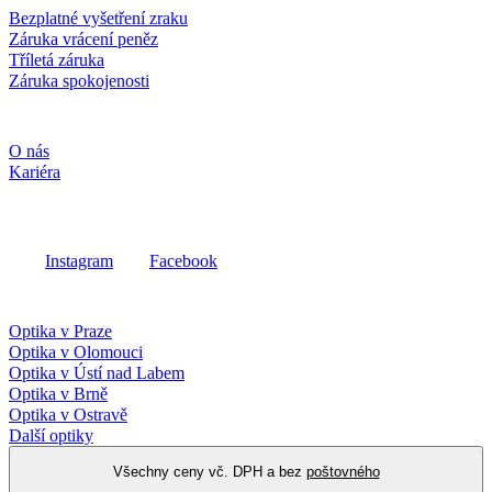
Bezplatné vyšetření zraku
Záruka vrácení peněz
Tříletá záruka
Záruka spokojenosti
Společnost
O nás
Kariéra
Sociální média
Instagram
Facebook
Fielmann ve vašem okolí
Optika v Praze
Optika v Olomouci
Optika v Ústí nad Labem
Optika v Brně
Optika v Ostravě
Další optiky
Všechny ceny vč. DPH a bez
poštovného