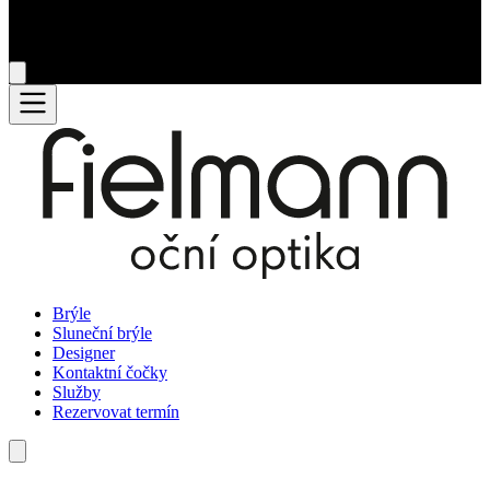
Brýle
Sluneční brýle
Designer
Kontaktní čočky
Služby
Rezervovat termín