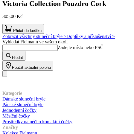
Victoria Collection
Pouzdro Cork
305,00 Kč
Přidat do košíku
Zobrazit všechny sluneční brýle >
Doplňky a příslušenství >
Vyhledat Fielmann ve vašem okolí
Zadejte místo nebo PSČ
Hledat
Použít aktuální polohu
Náš sortiment
Kategorie
Dámské sluneční brýle
Pánské sluneční brýle
Jednodenní čočky
Měsíční čočky
Prostředky na péči o kontaktní čočky
Značky
Kolekce Fielmann