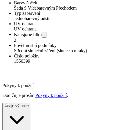
Barvy čoček
Šedá S Vícebarevným Přechodem
Typ zabarvení
Jednobarevný odstín
UV ochrana
UV ochrana
Kategorie filtru
2
Povětrnostní podmínky
Střední sluneční záření (slunce a mraky)
Číslo položky
1550399
Pokyny k použití
Dodržujte prosím
Pokyny k použití
.
Údaje výrobce