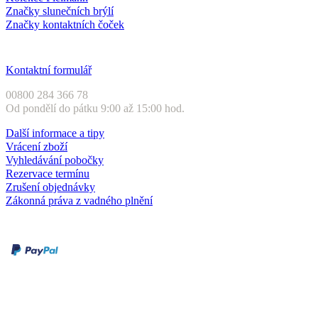
Značky slunečních brýlí
Značky kontaktních čoček
Zákaznický servis
Kontaktní formulář
00800 284 366 78
Od pondělí do pátku 9:00 až 15:00 hod.
Další informace a tipy
Vrácení zboží
Vyhledávání pobočky
Rezervace termínu
Zrušení objednávky
Zákonná práva z vadného plnění
Druhy plateb
Dobírka
Kartou online
Služby a záruky