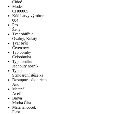
Chloé
Model
CH0086S
Kód barvy výrobce
004
Pro
Ženy
Tvar obličeje
Oválný, Kulatý
Tvar brýlí
Čtvercový
Typ obruby
Celoobruba
Typ nosníku
Jednolitý nosník
Typ pantu
Standardní stěžejka
Dostupné s dioptriemi
Ano
Materiál
Acetát
Barva
Modrá Čirá
Materiál čoček
Plast