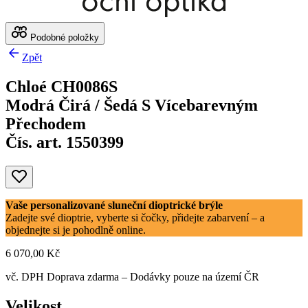
Podobné položky
Zpět
Chloé CH0086S
Modrá Čirá / Šedá S Vícebarevným
Přechodem
Čís. art. 1550399
Vaše personalizované sluneční dioptrické brýle
Zadejte své dioptrie, vyberte si čočky, přidejte zabarvení – a
objednejte si je pohodlně online.
6 070,00 Kč
vč. DPH
Doprava zdarma
– Dodávky pouze na území ČR
Velikost