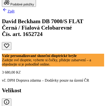
Podobné položky
Zpět
David Beckham DB 7000/S FLAT
Černá / Fialová Celobarevné
Čís. art. 1652724
Vaše personalizované sluneční dioptrické brýle
Zadejte své dioptrie, vyberte si čočky, přidejte zabarvení – a
objednejte si je pohodlně online.
3 680,00 Kč
vč. DPH
Doprava zdarma
– Dodávky pouze na území ČR
Velikost