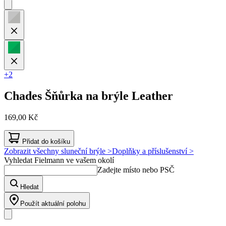
+2
Chades
Šňůrka na brýle Leather
169,00 Kč
Přidat do košíku
Zobrazit všechny sluneční brýle >
Doplňky a příslušenství >
Vyhledat Fielmann ve vašem okolí
Zadejte místo nebo PSČ
Hledat
Použít aktuální polohu