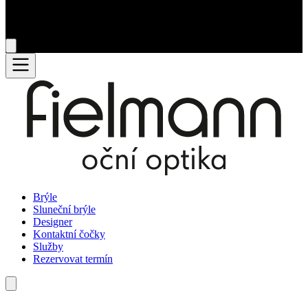
Brýle
Sluneční brýle
Designer
Kontaktní čočky
Služby
Rezervovat termín