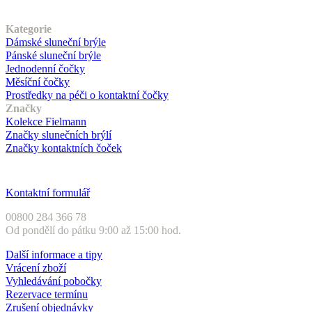
Náš sortiment
Kategorie
Dámské sluneční brýle
Pánské sluneční brýle
Jednodenní čočky
Měsíční čočky
Prostředky na péči o kontaktní čočky
Značky
Kolekce Fielmann
Značky slunečních brýlí
Značky kontaktních čoček
Zákaznický servis
Kontaktní formulář
00800 284 366 78
Od pondělí do pátku 9:00 až 15:00 hod.
Další informace a tipy
Vrácení zboží
Vyhledávání pobočky
Rezervace termínu
Zrušení objednávky