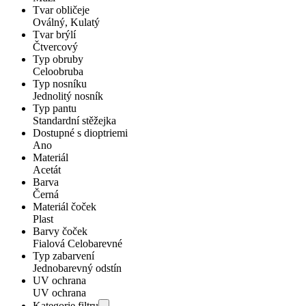
Tvar obličeje
Oválný, Kulatý
Tvar brýlí
Čtvercový
Typ obruby
Celoobruba
Typ nosníku
Jednolitý nosník
Typ pantu
Standardní stěžejka
Dostupné s dioptriemi
Ano
Materiál
Acetát
Barva
Černá
Materiál čoček
Plast
Barvy čoček
Fialová Celobarevné
Typ zabarvení
Jednobarevný odstín
UV ochrana
UV ochrana
Kategorie filtru