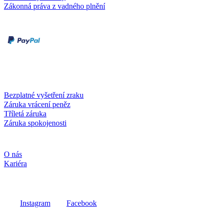
Zákonná práva z vadného plnění
Druhy plateb
Dobírka
Kartou online
Služby a záruky
Bezplatné vyšetření zraku
Záruka vrácení peněz
Tříletá záruka
Záruka spokojenosti
Společnost
O nás
Kariéra
Sociální média
Instagram
Facebook