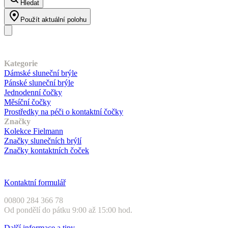
Hledat
Použít aktuální polohu
Náš sortiment
Kategorie
Dámské sluneční brýle
Pánské sluneční brýle
Jednodenní čočky
Měsíční čočky
Prostředky na péči o kontaktní čočky
Značky
Kolekce Fielmann
Značky slunečních brýlí
Značky kontaktních čoček
Zákaznický servis
Kontaktní formulář
00800 284 366 78
Od pondělí do pátku 9:00 až 15:00 hod.
Další informace a tipy