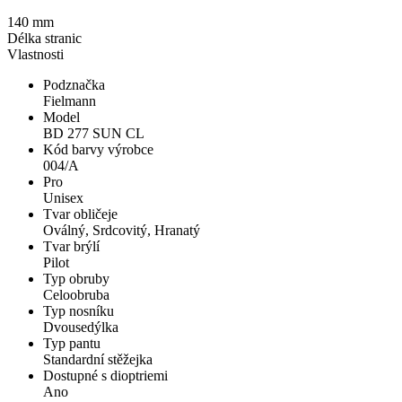
140 mm
Délka stranic
Vlastnosti
Podznačka
Fielmann
Model
BD 277 SUN CL
Kód barvy výrobce
004/A
Pro
Unisex
Tvar obličeje
Oválný, Srdcovitý, Hranatý
Tvar brýlí
Pilot
Typ obruby
Celoobruba
Typ nosníku
Dvousedýlka
Typ pantu
Standardní stěžejka
Dostupné s dioptriemi
Ano