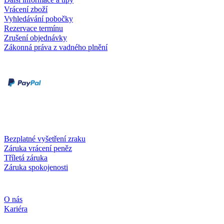
Vrácení zboží
Vyhledávání pobočky
Rezervace termínu
Zrušení objednávky
Zákonná práva z vadného plnění
Druhy plateb
Dobírka
Kartou online
Služby a záruky
Bezplatné vyšetření zraku
Záruka vrácení peněz
Tříletá záruka
Záruka spokojenosti
Společnost
O nás
Kariéra