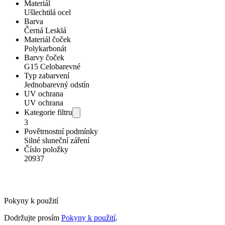
Materiál
Ušlechtilá ocel
Barva
Černá Lesklá
Materiál čoček
Polykarbonát
Barvy čoček
G15 Celobarevné
Typ zabarvení
Jednobarevný odstín
UV ochrana
UV ochrana
Kategorie filtru
3
Povětrnostní podmínky
Silné sluneční záření
Číslo položky
20937
Pokyny k použití
Dodržujte prosím
Pokyny k použití
.