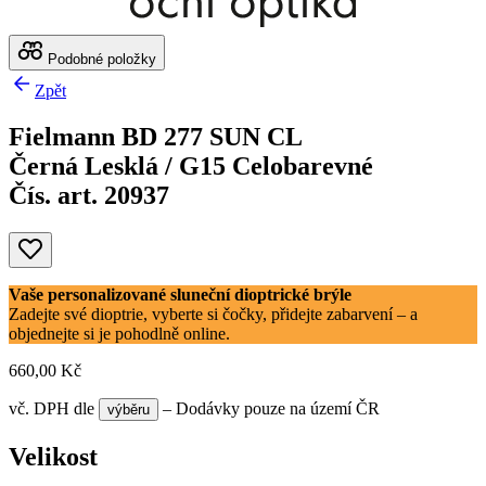
Podobné položky
Zpět
Fielmann BD 277 SUN CL
Černá Lesklá / G15 Celobarevné
Čís. art. 20937
Vaše personalizované sluneční dioptrické brýle
Zadejte své dioptrie, vyberte si čočky, přidejte zabarvení – a
objednejte si je pohodlně online.
660,00 Kč
vč. DPH
dle
– Dodávky pouze na území ČR
výběru
Velikost