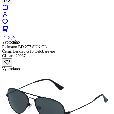
Zpět
Vyprodáno
Fielmann BD 277 SUN CL
Černá Lesklá / G15 Celobarevné
Čís. art. 20937
Vyprodáno