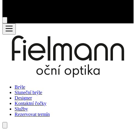
Brýle
Sluneční brýle
Designer
Kontaktní čočky
Služby
Rezervovat termín