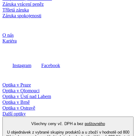
Záruka vrácení peněz
Tříletá záruka
Záruka spokojenosti
Společnost
O nás
Kariéra
Sociální média
Instagram
Facebook
Fielmann ve vašem okolí
Optika v Praze
Optika v Olomouci
Optika v Ústí nad Labem
Optika v Brně
Optika v Ostravě
Další optiky
Všechny ceny vč. DPH a bez
poštovného
U objednávek z vybrané skupiny produktů a u zboží v hodnotě od 800