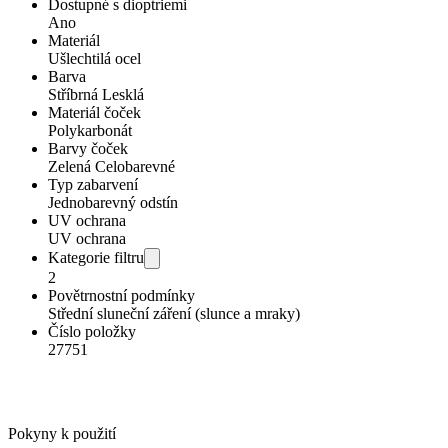
Dostupné s dioptriemi
Ano
Materiál
Ušlechtilá ocel
Barva
Stříbrná Lesklá
Materiál čoček
Polykarbonát
Barvy čoček
Zelená Celobarevné
Typ zabarvení
Jednobarevný odstín
UV ochrana
UV ochrana
Kategorie filtru
2
Povětrnostní podmínky
Střední sluneční záření (slunce a mraky)
Číslo položky
27751
Pokyny k použití