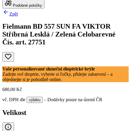
Podobné položky
Zpět
Fielmann BD 557 SUN FA VIKTOR
Stříbrná Lesklá / Zelená Celobarevné
Čís. art. 27751
Vaše personalizované sluneční dioptrické brýle
Zadejte své dioptrie, vyberte si čočky, přidejte zabarvení – a
objednejte si je pohodlně online.
680,00 Kč
vč. DPH
dle
– Dodávky pouze na území ČR
výběru
Velikost