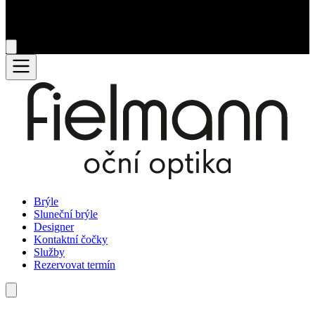
Brýle
Sluneční brýle
Designer
Kontaktní čočky
Služby
Rezervovat termín