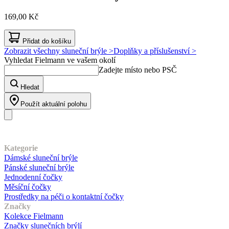
169,00 Kč
Přidat do košíku
Zobrazit všechny sluneční brýle >
Doplňky a příslušenství >
Vyhledat Fielmann ve vašem okolí
Zadejte místo nebo PSČ
Hledat
Použít aktuální polohu
Náš sortiment
Kategorie
Dámské sluneční brýle
Pánské sluneční brýle
Jednodenní čočky
Měsíční čočky
Prostředky na péči o kontaktní čočky
Značky
Kolekce Fielmann
Značky slunečních brýlí