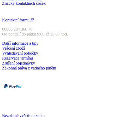
Značky kontaktních čoček
Zákaznický servis
Kontaktní formulář
00800 284 366 78
Od pondělí do pátku 9:00 až 15:00 hod.
Další informace a tipy
Vrácení zboží
Vyhledávání pobočky
Rezervace termínu
Zrušení objednávky
Zákonná práva z vadného plnění
Druhy plateb
Dobírka
Kartou online
Služby a záruky
Bezplatné vyšetření zraku