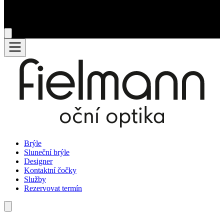
Brýle
Sluneční brýle
Designer
Kontaktní čočky
Služby
Rezervovat termín