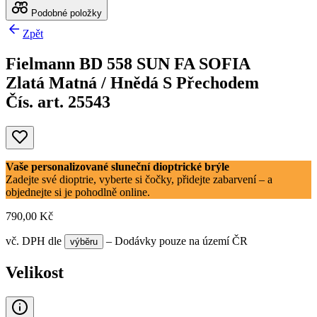
Podobné položky
Zpět
Fielmann BD 558 SUN FA SOFIA
Zlatá Matná / Hnědá S Přechodem
Čís. art. 25543
Vaše personalizované sluneční dioptrické brýle
Zadejte své dioptrie, vyberte si čočky, přidejte zabarvení – a
objednejte si je pohodlně online.
790,00 Kč
vč. DPH
dle
– Dodávky pouze na území ČR
výběru
Velikost