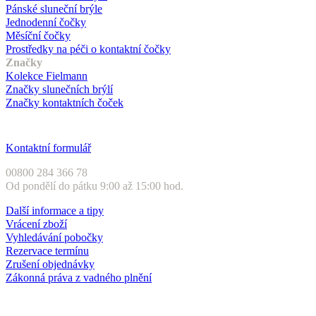
Pánské sluneční brýle
Jednodenní čočky
Měsíční čočky
Prostředky na péči o kontaktní čočky
Značky
Kolekce Fielmann
Značky slunečních brýlí
Značky kontaktních čoček
Zákaznický servis
Kontaktní formulář
00800 284 366 78
Od pondělí do pátku 9:00 až 15:00 hod.
Další informace a tipy
Vrácení zboží
Vyhledávání pobočky
Rezervace termínu
Zrušení objednávky
Zákonná práva z vadného plnění
Druhy plateb