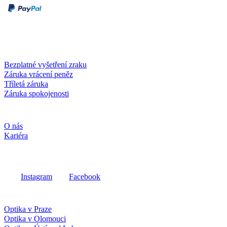
Dobírka
Kartou online
Služby a záruky
Bezplatné vyšetření zraku
Záruka vrácení peněz
Tříletá záruka
Záruka spokojenosti
Společnost
O nás
Kariéra
Sociální média
Instagram
Facebook
Fielmann ve vašem okolí
Optika v Praze
Optika v Olomouci