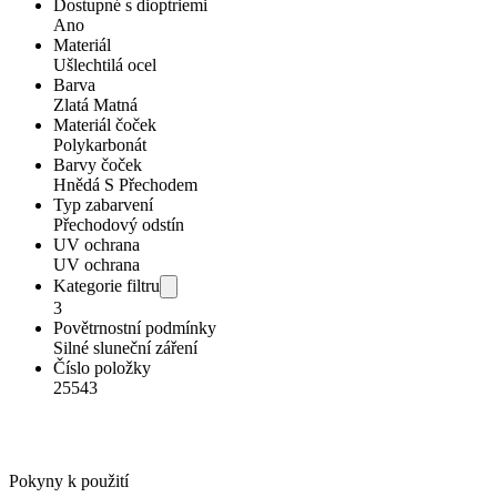
Dostupné s dioptriemi
Ano
Materiál
Ušlechtilá ocel
Barva
Zlatá Matná
Materiál čoček
Polykarbonát
Barvy čoček
Hnědá S Přechodem
Typ zabarvení
Přechodový odstín
UV ochrana
UV ochrana
Kategorie filtru
3
Povětrnostní podmínky
Silné sluneční záření
Číslo položky
25543
Pokyny k použití