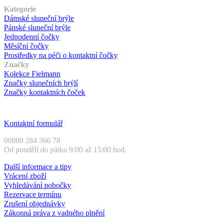
Kategorie
Dámské sluneční brýle
Pánské sluneční brýle
Jednodenní čočky
Měsíční čočky
Prostředky na péči o kontaktní čočky
Značky
Kolekce Fielmann
Značky slunečních brýlí
Značky kontaktních čoček
Zákaznický servis
Kontaktní formulář
00800 284 366 78
Od pondělí do pátku 9:00 až 15:00 hod.
Další informace a tipy
Vrácení zboží
Vyhledávání pobočky
Rezervace termínu
Zrušení objednávky
Zákonná práva z vadného plnění