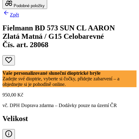
Podobné položky
Zpět
Fielmann BD 573 SUN CL AARON
Zlatá Matná / G15 Celobarevné
Čís. art. 28068
Vaše personalizované sluneční dioptrické brýle
Zadejte své dioptrie, vyberte si čočky, přidejte zabarvení – a
objednejte si je pohodlně online.
950,00 Kč
vč. DPH
Doprava zdarma
– Dodávky pouze na území ČR
Velikost