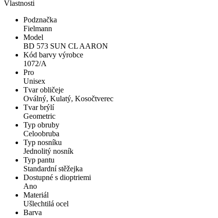
Vlastnosti
Podznačka
Fielmann
Model
BD 573 SUN CL AARON
Kód barvy výrobce
1072/A
Pro
Unisex
Tvar obličeje
Oválný, Kulatý, Kosočtverec
Tvar brýlí
Geometric
Typ obruby
Celoobruba
Typ nosníku
Jednolitý nosník
Typ pantu
Standardní stěžejka
Dostupné s dioptriemi
Ano
Materiál
Ušlechtilá ocel
Barva