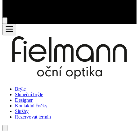
Brýle
Sluneční brýle
Designer
Kontaktní čočky
Služby
Rezervovat termín