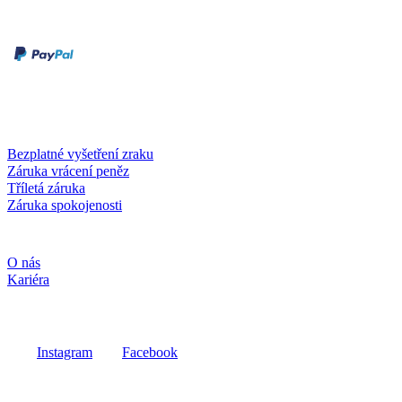
Druhy plateb
Dobírka
Kartou online
Služby a záruky
Bezplatné vyšetření zraku
Záruka vrácení peněz
Tříletá záruka
Záruka spokojenosti
Společnost
O nás
Kariéra
Sociální média
Instagram
Facebook
Fielmann ve vašem okolí