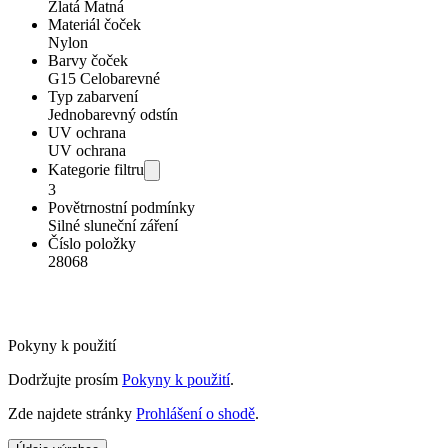
Zlatá Matná
Materiál čoček
Nylon
Barvy čoček
G15 Celobarevné
Typ zabarvení
Jednobarevný odstín
UV ochrana
UV ochrana
Kategorie filtru
3
Povětrnostní podmínky
Silné sluneční záření
Číslo položky
28068
Pokyny k použití
Dodržujte prosím
Pokyny k použití
.
Zde najdete stránky
Prohlášení o shodě
.