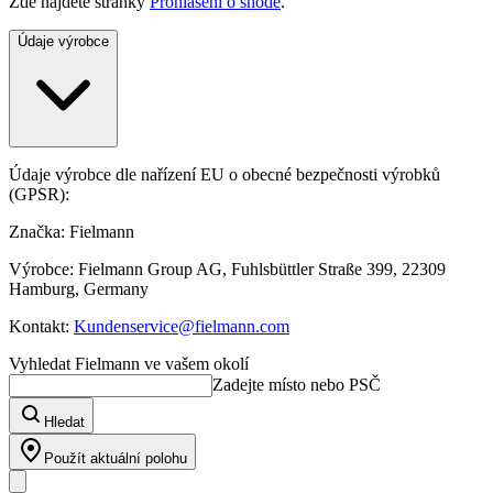
Zde najdete stránky
Prohlášení o shodě
.
Údaje výrobce
Údaje výrobce dle nařízení EU o obecné bezpečnosti výrobků
(GPSR):
Značka: Fielmann
Výrobce: Fielmann Group AG, Fuhlsbüttler Straße 399, 22309
Hamburg, Germany
Kontakt:
Kundenservice@fielmann.com
Vyhledat Fielmann ve vašem okolí
Zadejte místo nebo PSČ
Hledat
Použít aktuální polohu