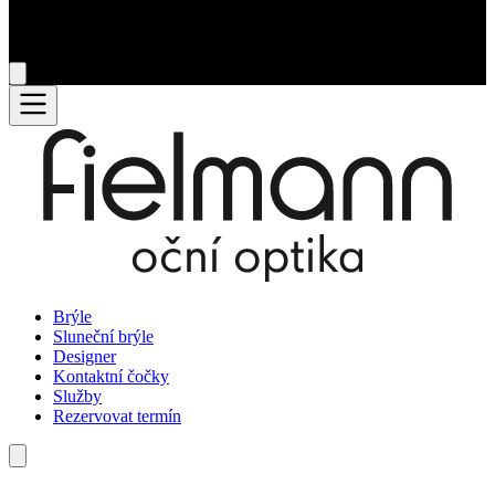
Brýle
Sluneční brýle
Designer
Kontaktní čočky
Služby
Rezervovat termín