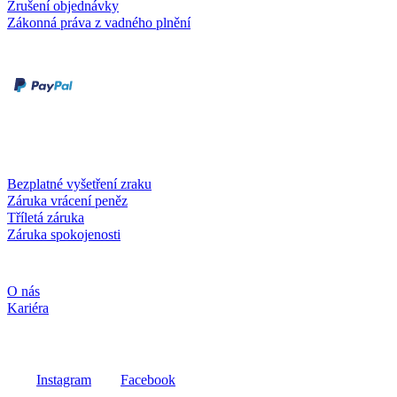
Zrušení objednávky
Zákonná práva z vadného plnění
Druhy plateb
Dobírka
Kartou online
Služby a záruky
Bezplatné vyšetření zraku
Záruka vrácení peněz
Tříletá záruka
Záruka spokojenosti
Společnost
O nás
Kariéra
Sociální média
Instagram
Facebook