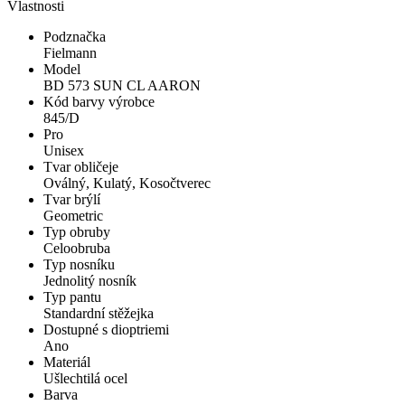
Vlastnosti
Podznačka
Fielmann
Model
BD 573 SUN CL AARON
Kód barvy výrobce
845/D
Pro
Unisex
Tvar obličeje
Oválný, Kulatý, Kosočtverec
Tvar brýlí
Geometric
Typ obruby
Celoobruba
Typ nosníku
Jednolitý nosník
Typ pantu
Standardní stěžejka
Dostupné s dioptriemi
Ano
Materiál
Ušlechtilá ocel
Barva