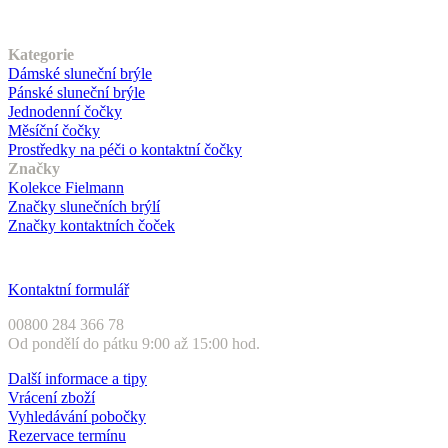
Náš sortiment
Kategorie
Dámské sluneční brýle
Pánské sluneční brýle
Jednodenní čočky
Měsíční čočky
Prostředky na péči o kontaktní čočky
Značky
Kolekce Fielmann
Značky slunečních brýlí
Značky kontaktních čoček
Zákaznický servis
Kontaktní formulář
00800 284 366 78
Od pondělí do pátku 9:00 až 15:00 hod.
Další informace a tipy
Vrácení zboží
Vyhledávání pobočky
Rezervace termínu