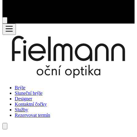
Brýle
Sluneční brýle
Designer
Kontaktní čočky
Služby
Rezervovat termín