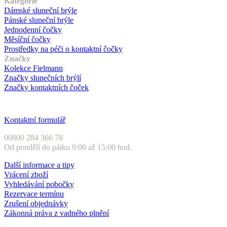
Kategorie
Dámské sluneční brýle
Pánské sluneční brýle
Jednodenní čočky
Měsíční čočky
Prostředky na péči o kontaktní čočky
Značky
Kolekce Fielmann
Značky slunečních brýlí
Značky kontaktních čoček
Zákaznický servis
Kontaktní formulář
00800 284 366 78
Od pondělí do pátku 9:00 až 15:00 hod.
Další informace a tipy
Vrácení zboží
Vyhledávání pobočky
Rezervace termínu
Zrušení objednávky
Zákonná práva z vadného plnění