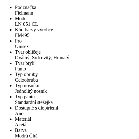
Podznačka
Fielmann
Model
LN 051 CL
Kód barvy výrobce
FM495
Pro
Unisex
Tvar obličeje
Oválný, Srdcovitý, Hranatý
Tvar brýlí
Panto
Typ obruby
Celoobruba
Typ nosníku
Jednolitý nosník
Typ pantu
Standardní stěžejka
Dostupné s dioptriemi
Ano
Materiál
Acetát
Barva
Modrá Čirá