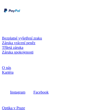
Druhy plateb
Dobírka
Kartou online
Služby a záruky
Bezplatné vyšetření zraku
Záruka vrácení peněz
Tříletá záruka
Záruka spokojenosti
Společnost
O nás
Kariéra
Sociální média
Instagram
Facebook
Fielmann ve vašem okolí
Optika v Praze