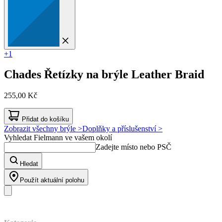
+1
Chades
Řetízky na brýle Leather Braid
255,00 Kč
Přidat do košíku
Zobrazit všechny brýle >
Doplňky a příslušenství >
Vyhledat Fielmann ve vašem okolí
Zadejte místo nebo PSČ
Hledat
Použít aktuální polohu
Náš sortiment