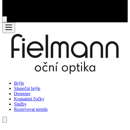
Brýle
Sluneční brýle
Designer
Kontaktní čočky
Služby
Rezervovat termín