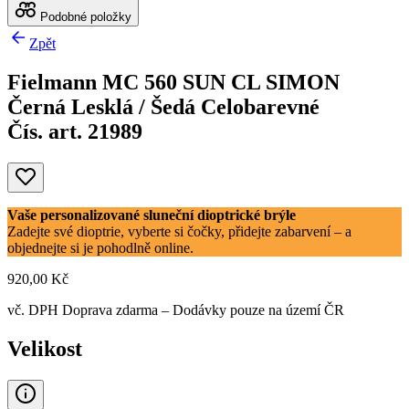
Podobné položky
Zpět
Fielmann MC 560 SUN CL SIMON
Černá Lesklá / Šedá Celobarevné
Čís. art. 21989
Vaše personalizované sluneční dioptrické brýle
Zadejte své dioptrie, vyberte si čočky, přidejte zabarvení – a
objednejte si je pohodlně online.
920,00 Kč
vč. DPH
Doprava zdarma
– Dodávky pouze na území ČR
Velikost