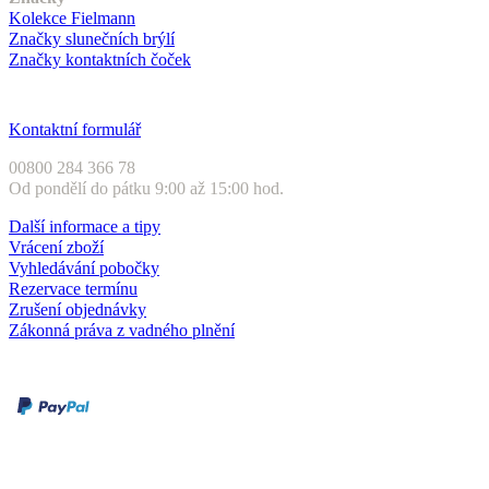
Kolekce Fielmann
Značky slunečních brýlí
Značky kontaktních čoček
Zákaznický servis
Kontaktní formulář
00800 284 366 78
Od pondělí do pátku 9:00 až 15:00 hod.
Další informace a tipy
Vrácení zboží
Vyhledávání pobočky
Rezervace termínu
Zrušení objednávky
Zákonná práva z vadného plnění
Druhy plateb
Dobírka
Kartou online