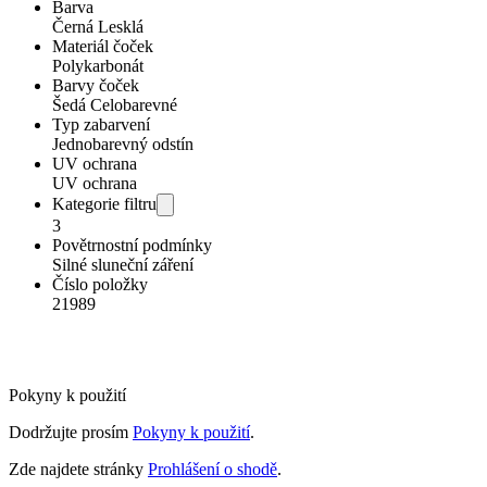
Barva
Černá Lesklá
Materiál čoček
Polykarbonát
Barvy čoček
Šedá Celobarevné
Typ zabarvení
Jednobarevný odstín
UV ochrana
UV ochrana
Kategorie filtru
3
Povětrnostní podmínky
Silné sluneční záření
Číslo položky
21989
Pokyny k použití
Dodržujte prosím
Pokyny k použití
.
Zde najdete stránky
Prohlášení o shodě
.