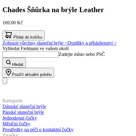
Chades
Šňůrka na brýle Leather
169,00 Kč
Přidat do košíku
Zobrazit všechny sluneční brýle >
Doplňky a příslušenství >
Vyhledat Fielmann ve vašem okolí
Zadejte místo nebo PSČ
Hledat
Použít aktuální polohu
Náš sortiment
Kategorie
Dámské sluneční brýle
Pánské sluneční brýle
Jednodenní čočky
Měsíční čočky
Prostředky na péči o kontaktní čočky
Značky