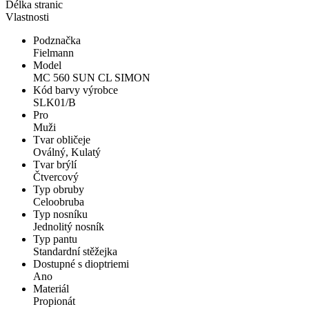
Délka stranic
Vlastnosti
Podznačka
Fielmann
Model
MC 560 SUN CL SIMON
Kód barvy výrobce
SLK01/B
Pro
Muži
Tvar obličeje
Oválný, Kulatý
Tvar brýlí
Čtvercový
Typ obruby
Celoobruba
Typ nosníku
Jednolitý nosník
Typ pantu
Standardní stěžejka
Dostupné s dioptriemi
Ano
Materiál
Propionát