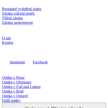
Služby a záruky
Bezplatné vyšetření zraku
Záruka vrácení peněz
Tříletá záruka
Záruka spokojenosti
Společnost
O nás
Kariéra
Sociální média
Instagram
Facebook
Fielmann ve vašem okolí
Optika v Praze
Optika v Olomouci
Optika v Ústí nad Labem
Optika v Brně
Optika v Ostravě
Další optiky