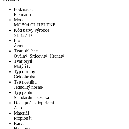
Podznačka
Fielmann
Model
MC 594 CL HELENE
Kód barvy výrobce
SLB27-D1
Pro
Ženy
Tvar obličeje
Oválný, Srdcovitý, Hranatý
Tvar brýlí
Motýlí tvar
Typ obruby
Celoobruba
Typ nosníku
Jednolitý nosník
Typ pantu
Standardní stěžejka
Dostupné s dioptriemi
Ano
Materiál
Propionát
Barva
Havanna