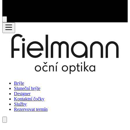
Brýle
Sluneční brýle
Designer
Kontaktní čočky
Služby
Rezervovat termín