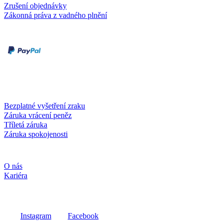
Zrušení objednávky
Zákonná práva z vadného plnění
Druhy plateb
Dobírka
Kartou online
Služby a záruky
Bezplatné vyšetření zraku
Záruka vrácení peněz
Tříletá záruka
Záruka spokojenosti
Společnost
O nás
Kariéra
Sociální média
Instagram
Facebook