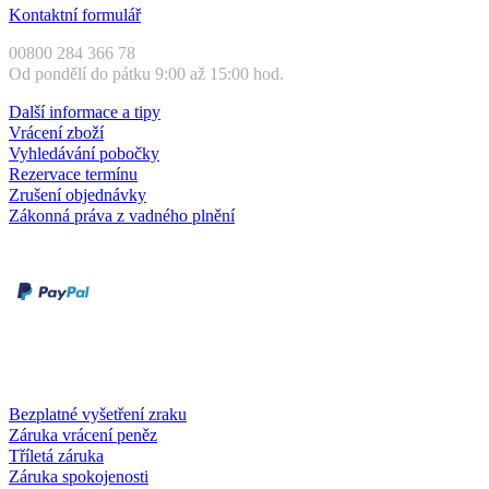
Kontaktní formulář
00800 284 366 78
Od pondělí do pátku 9:00 až 15:00 hod.
Další informace a tipy
Vrácení zboží
Vyhledávání pobočky
Rezervace termínu
Zrušení objednávky
Zákonná práva z vadného plnění
Druhy plateb
Dobírka
Kartou online
Služby a záruky
Bezplatné vyšetření zraku
Záruka vrácení peněz
Tříletá záruka
Záruka spokojenosti