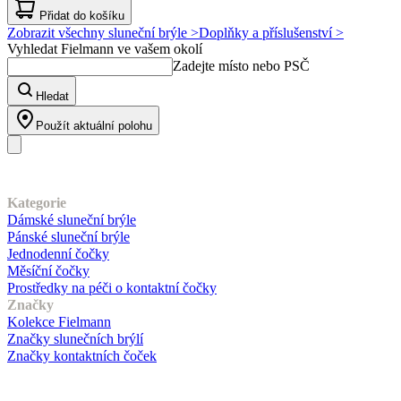
Přidat do košíku
Zobrazit všechny sluneční brýle >
Doplňky a příslušenství >
Vyhledat Fielmann ve vašem okolí
Zadejte místo nebo PSČ
Hledat
Použít aktuální polohu
Náš sortiment
Kategorie
Dámské sluneční brýle
Pánské sluneční brýle
Jednodenní čočky
Měsíční čočky
Prostředky na péči o kontaktní čočky
Značky
Kolekce Fielmann
Značky slunečních brýlí
Značky kontaktních čoček
Zákaznický servis