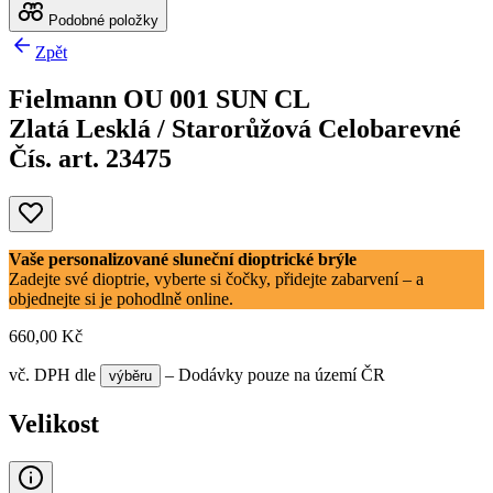
Podobné položky
Zpět
Fielmann OU 001 SUN CL
Zlatá Lesklá / Starorůžová Celobarevné
Čís. art. 23475
Vaše personalizované sluneční dioptrické brýle
Zadejte své dioptrie, vyberte si čočky, přidejte zabarvení – a
objednejte si je pohodlně online.
660,00 Kč
vč. DPH
dle
– Dodávky pouze na území ČR
výběru
Velikost