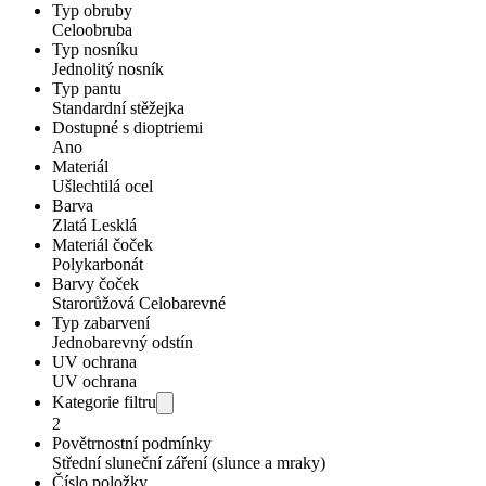
Typ obruby
Celoobruba
Typ nosníku
Jednolitý nosník
Typ pantu
Standardní stěžejka
Dostupné s dioptriemi
Ano
Materiál
Ušlechtilá ocel
Barva
Zlatá Lesklá
Materiál čoček
Polykarbonát
Barvy čoček
Starorůžová Celobarevné
Typ zabarvení
Jednobarevný odstín
UV ochrana
UV ochrana
Kategorie filtru
2
Povětrnostní podmínky
Střední sluneční záření (slunce a mraky)
Číslo položky