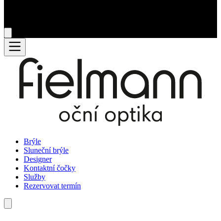
Brýle
Sluneční brýle
Designer
Kontaktní čočky
Služby
Rezervovat termín