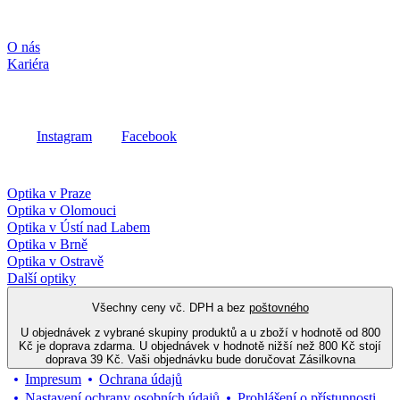
Společnost
O nás
Kariéra
Sociální média
Instagram
Facebook
Fielmann ve vašem okolí
Optika v Praze
Optika v Olomouci
Optika v Ústí nad Labem
Optika v Brně
Optika v Ostravě
Další optiky
Všechny ceny vč. DPH a bez
poštovného
U objednávek z vybrané skupiny produktů a u zboží v hodnotě od 800
Kč je doprava zdarma. U objednávek v hodnotě nižší než 800 Kč stojí
doprava 39 Kč. Vaši objednávku bude doručovat Zásilkovna
Impresum
Ochrana údajů
Nastavení ochrany osobních údajů
Prohlášení o přístupnosti