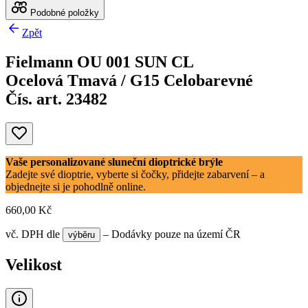
Podobné položky
Zpět
Fielmann OU 001 SUN CL
Ocelová Tmavá / G15 Celobarevné
Čís. art. 23482
Vaše personalizované sluneční dioptrické brýle
Zadejte své dioptrie, vyberte si čočky, přidejte zabarvení – a
objednejte si je pohodlně online.
660,00 Kč
vč. DPH
dle
– Dodávky pouze na území ČR
výběru
Velikost