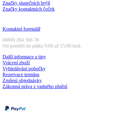
Značky slunečních brýlí
Značky kontaktních čoček
Zákaznický servis
Kontaktní formulář
00800 284 366 78
Od pondělí do pátku 9:00 až 15:00 hod.
Další informace a tipy
Vrácení zboží
Vyhledávání pobočky
Rezervace termínu
Zrušení objednávky
Zákonná práva z vadného plnění
Druhy plateb
Dobírka
Kartou online
Služby a záruky