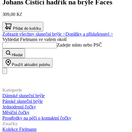
Johans
Čisticí hadřík na brýle Faces
309,00 Kč
Přidat do košíku
Zobrazit všechny sluneční brýle >
Doplňky a příslušenství >
Vyhledat Fielmann ve vašem okolí
Zadejte místo nebo PSČ
Hledat
Použít aktuální polohu
Náš sortiment
Kategorie
Dámské sluneční brýle
Pánské sluneční brýle
Jednodenní čočky
Měsíční čočky
Prostředky na péči o kontaktní čočky
Značky
Kolekce Fielmann