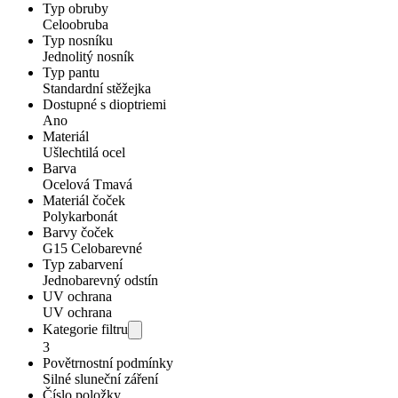
Typ obruby
Celoobruba
Typ nosníku
Jednolitý nosník
Typ pantu
Standardní stěžejka
Dostupné s dioptriemi
Ano
Materiál
Ušlechtilá ocel
Barva
Ocelová Tmavá
Materiál čoček
Polykarbonát
Barvy čoček
G15 Celobarevné
Typ zabarvení
Jednobarevný odstín
UV ochrana
UV ochrana
Kategorie filtru
3
Povětrnostní podmínky
Silné sluneční záření
Číslo položky