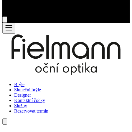
Brýle
Sluneční brýle
Designer
Kontaktní čočky
Služby
Rezervovat termín