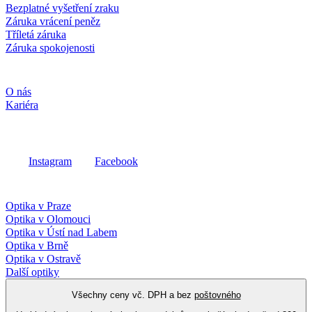
Bezplatné vyšetření zraku
Záruka vrácení peněz
Tříletá záruka
Záruka spokojenosti
Společnost
O nás
Kariéra
Sociální média
Instagram
Facebook
Fielmann ve vašem okolí
Optika v Praze
Optika v Olomouci
Optika v Ústí nad Labem
Optika v Brně
Optika v Ostravě
Další optiky
Všechny ceny vč. DPH a bez
poštovného