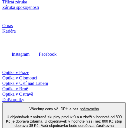
Tříletá záruka
Záruka spokojenosti
Společnost
O nás
Kariéra
Sociální média
Instagram
Facebook
Fielmann ve vašem okolí
Optika v Praze
Optika v Olomouci
Optika v Ústí nad Labem
Optika v Brně
Optika v Ostravě
Další optiky
Všechny ceny vč. DPH a bez
poštovného
U objednávek z vybrané skupiny produktů a u zboží v hodnotě od 800
Kč je doprava zdarma. U objednávek v hodnotě nižší než 800 Kč stojí
doprava 39 Kč. Vaši objednávku bude doručovat Zásilkovna