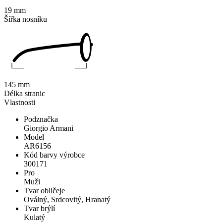
19 mm
Šířka nosníku
145 mm
Délka stranic
Vlastnosti
Podznačka
Giorgio Armani
Model
AR6156
Kód barvy výrobce
300171
Pro
Muži
Tvar obličeje
Oválný, Srdcovitý, Hranatý
Tvar brýlí
Kulatý