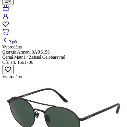
Zpět
Vyprodáno
Giorgio Armani 0AR6156
Černá Matná / Zelená Celobarevné
Čís. art. 1661706
Vyprodáno