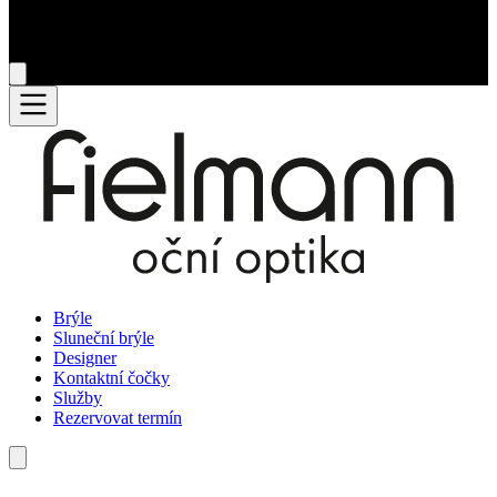
Brýle
Sluneční brýle
Designer
Kontaktní čočky
Služby
Rezervovat termín