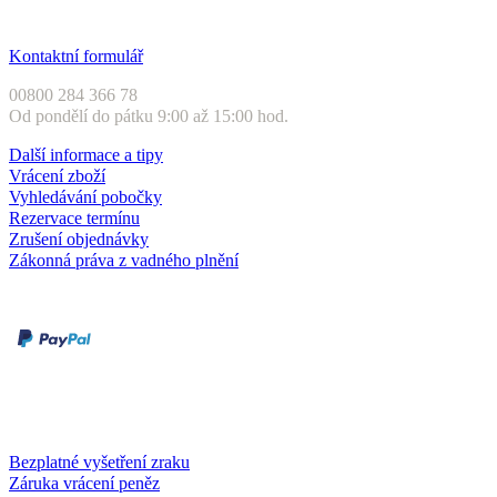
Zákaznický servis
Kontaktní formulář
00800 284 366 78
Od pondělí do pátku 9:00 až 15:00 hod.
Další informace a tipy
Vrácení zboží
Vyhledávání pobočky
Rezervace termínu
Zrušení objednávky
Zákonná práva z vadného plnění
Druhy plateb
Dobírka
Kartou online
Služby a záruky
Bezplatné vyšetření zraku
Záruka vrácení peněz