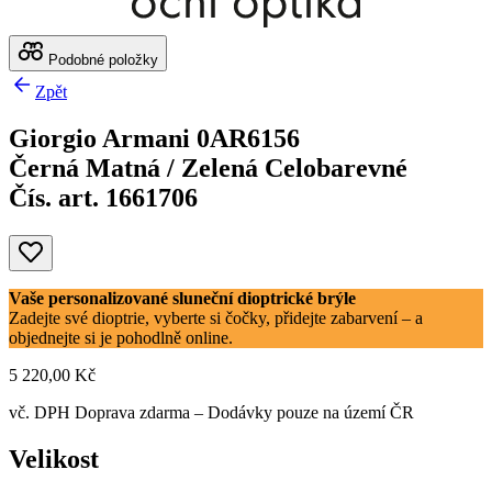
Podobné položky
Zpět
Giorgio Armani 0AR6156
Černá Matná / Zelená Celobarevné
Čís. art. 1661706
Vaše personalizované sluneční dioptrické brýle
Zadejte své dioptrie, vyberte si čočky, přidejte zabarvení – a
objednejte si je pohodlně online.
5 220,00 Kč
vč. DPH
Doprava zdarma
– Dodávky pouze na území ČR
Velikost