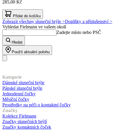
285,00 Kč
Přidat do košíku
Zobrazit všechny sluneční brýle >
Doplňky a příslušenství >
Vyhledat Fielmann ve vašem okolí
Zadejte místo nebo PSČ
Hledat
Použít aktuální polohu
Náš sortiment
Kategorie
Dámské sluneční brýle
Pánské sluneční brýle
Jednodenní čočky
Měsíční čočky
Prostředky na péči o kontaktní čočky
Značky
Kolekce Fielmann
Značky slunečních brýlí
Značky kontaktních čoček