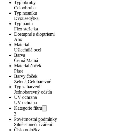
Typ obruby
Celoobruba
Typ nosníku
Dvousedýlka
Typ pantu
Flex stežejka
Dostupné s dioptriemi
Ano
Materiál
Ušlechtilá ocel
Barva
Černá Matná
Materiál čoček
Plast
Barvy čoček
Zelená Celobarevné
Typ zabarvení
Jednobarevný odstín
UV ochrana
UV ochrana
Kategorie filtru
3
Povětrnostní podmínky
Silné sluneční záření
Číslo položky