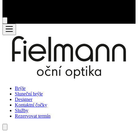
Brýle
Sluneční brýle
Designer
Kontaktní čočky
Služby
Rezervovat termín