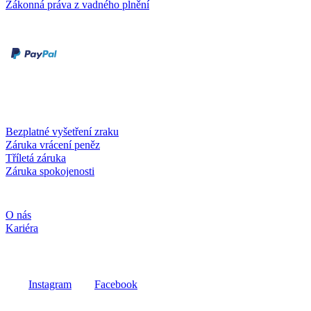
Zákonná práva z vadného plnění
Druhy plateb
Dobírka
Kartou online
Služby a záruky
Bezplatné vyšetření zraku
Záruka vrácení peněz
Tříletá záruka
Záruka spokojenosti
Společnost
O nás
Kariéra
Sociální média
Instagram
Facebook