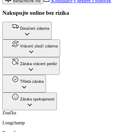
Konzultace v některé z poboček
Benachrichti mě
Nakupujte online bez rizika
Doručení zdarma
Vrácení zboží zdarma
Záruka vrácení peněz
Tříletá záruka
Záruka spokojenosti
Značka
Longchamp