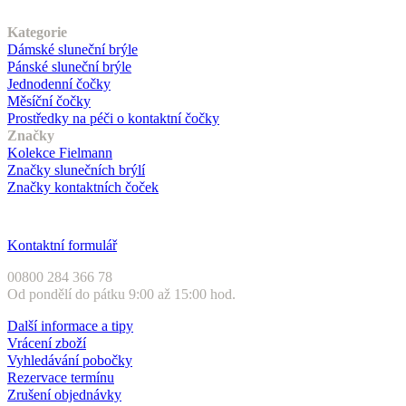
Náš sortiment
Kategorie
Dámské sluneční brýle
Pánské sluneční brýle
Jednodenní čočky
Měsíční čočky
Prostředky na péči o kontaktní čočky
Značky
Kolekce Fielmann
Značky slunečních brýlí
Značky kontaktních čoček
Zákaznický servis
Kontaktní formulář
00800 284 366 78
Od pondělí do pátku 9:00 až 15:00 hod.
Další informace a tipy
Vrácení zboží
Vyhledávání pobočky
Rezervace termínu
Zrušení objednávky