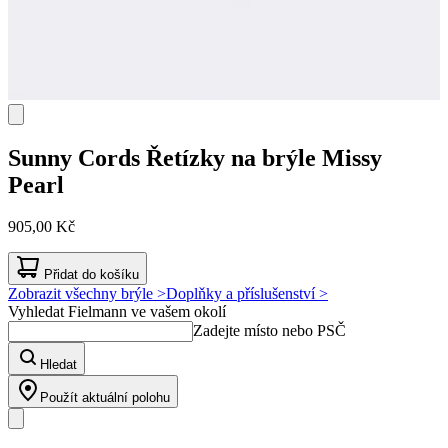
Sunny Cords
Řetízky na brýle Missy
Pearl
905,00 Kč
Přidat do košíku
Zobrazit všechny brýle >
Doplňky a příslušenství >
Vyhledat Fielmann ve vašem okolí
Zadejte místo nebo PSČ
Hledat
Použít aktuální polohu