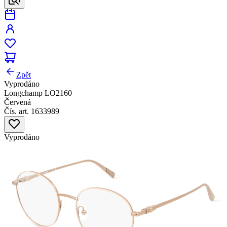
Zpět
Vyprodáno
Longchamp LO2160
Červená
Čís. art. 1633989
Vyprodáno