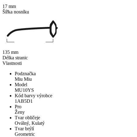
17 mm
Šířka nosníku
135 mm
Délka stranic
Vlastnosti
Podznačka
Miu Miu
Model
MU10YS
Kód barvy výrobce
1AB5D1
Pro
Ženy
Tvar obličeje
Oválný, Kulatý
Tvar brýlí
Geometric