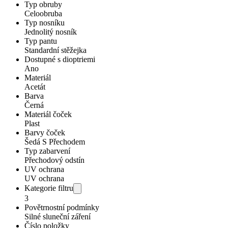
Typ obruby
Celoobruba
Typ nosníku
Jednolitý nosník
Typ pantu
Standardní stěžejka
Dostupné s dioptriemi
Ano
Materiál
Acetát
Barva
Černá
Materiál čoček
Plast
Barvy čoček
Šedá S Přechodem
Typ zabarvení
Přechodový odstín
UV ochrana
UV ochrana
Kategorie filtru
3
Povětrnostní podmínky
Silné sluneční záření
Číslo položky