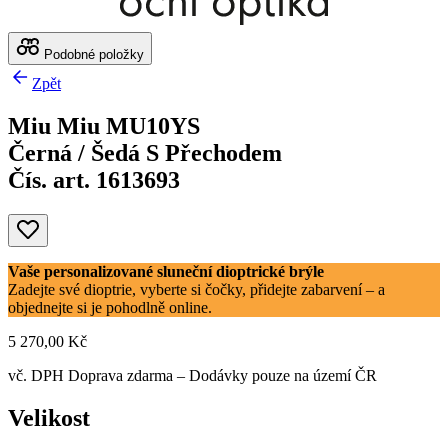
Podobné položky
Zpět
Miu Miu MU10YS
Černá / Šedá S Přechodem
Čís. art. 1613693
Vaše personalizované sluneční dioptrické brýle
Zadejte své dioptrie, vyberte si čočky, přidejte zabarvení – a
objednejte si je pohodlně online.
5 270,00 Kč
vč. DPH
Doprava zdarma
– Dodávky pouze na území ČR
Velikost