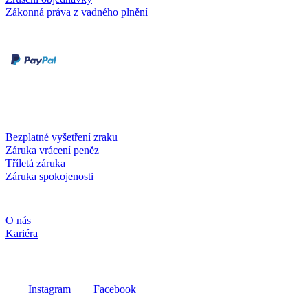
Zákonná práva z vadného plnění
Druhy plateb
Dobírka
Kartou online
Služby a záruky
Bezplatné vyšetření zraku
Záruka vrácení peněz
Tříletá záruka
Záruka spokojenosti
Společnost
O nás
Kariéra
Sociální média
Instagram
Facebook