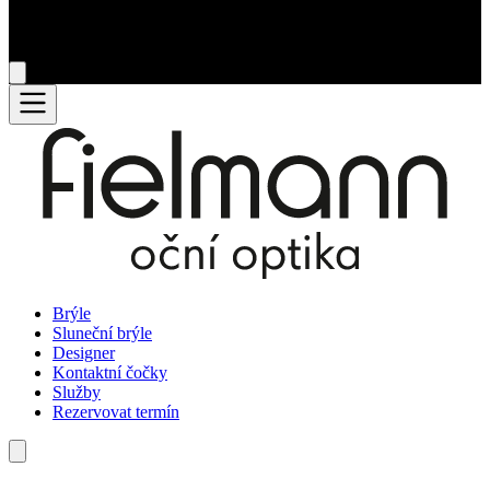
Brýle
Sluneční brýle
Designer
Kontaktní čočky
Služby
Rezervovat termín