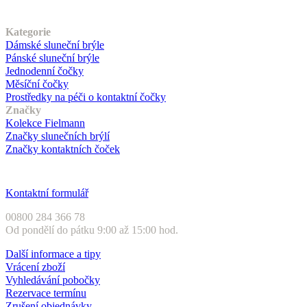
Náš sortiment
Kategorie
Dámské sluneční brýle
Pánské sluneční brýle
Jednodenní čočky
Měsíční čočky
Prostředky na péči o kontaktní čočky
Značky
Kolekce Fielmann
Značky slunečních brýlí
Značky kontaktních čoček
Zákaznický servis
Kontaktní formulář
00800 284 366 78
Od pondělí do pátku 9:00 až 15:00 hod.
Další informace a tipy
Vrácení zboží
Vyhledávání pobočky
Rezervace termínu
Zrušení objednávky