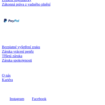
Zákonná práva z vadného plnění
Druhy plateb
Dobírka
Kartou online
Služby a záruky
Bezplatné vyšetření zraku
Záruka vrácení peněz
Tříletá záruka
Záruka spokojenosti
Společnost
O nás
Kariéra
Sociální média
Instagram
Facebook