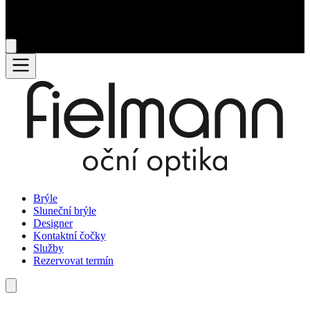
Brýle
Sluneční brýle
Designer
Kontaktní čočky
Služby
Rezervovat termín