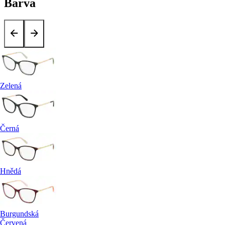
Barva
Zelená
Černá
Hnědá
Burgundská
Červená