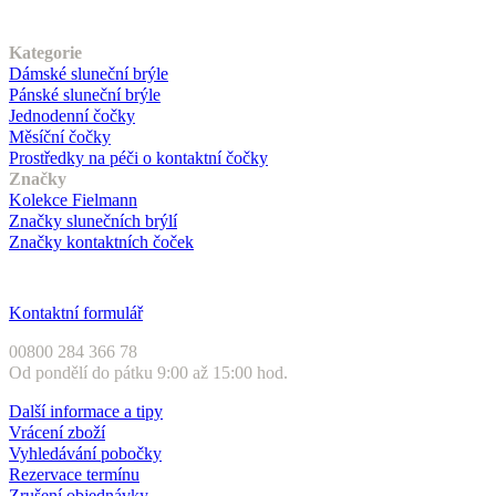
Náš sortiment
Kategorie
Dámské sluneční brýle
Pánské sluneční brýle
Jednodenní čočky
Měsíční čočky
Prostředky na péči o kontaktní čočky
Značky
Kolekce Fielmann
Značky slunečních brýlí
Značky kontaktních čoček
Zákaznický servis
Kontaktní formulář
00800 284 366 78
Od pondělí do pátku 9:00 až 15:00 hod.
Další informace a tipy
Vrácení zboží
Vyhledávání pobočky
Rezervace termínu
Zrušení objednávky