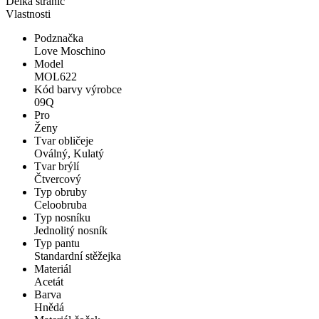
Délka stranic
Vlastnosti
Podznačka
Love Moschino
Model
MOL622
Kód barvy výrobce
09Q
Pro
Ženy
Tvar obličeje
Oválný, Kulatý
Tvar brýlí
Čtvercový
Typ obruby
Celoobruba
Typ nosníku
Jednolitý nosník
Typ pantu
Standardní stěžejka
Materiál
Acetát
Barva
Hnědá