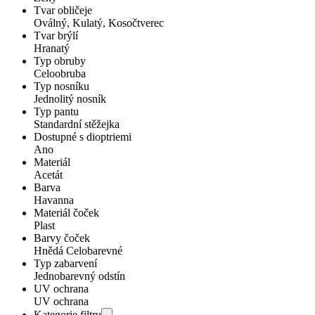
Tvar obličeje
Oválný, Kulatý, Kosočtverec
Tvar brýlí
Hranatý
Typ obruby
Celoobruba
Typ nosníku
Jednolitý nosník
Typ pantu
Standardní stěžejka
Dostupné s dioptriemi
Ano
Materiál
Acetát
Barva
Havanna
Materiál čoček
Plast
Barvy čoček
Hnědá Celobarevné
Typ zabarvení
Jednobarevný odstín
UV ochrana
UV ochrana
Kategorie filtru