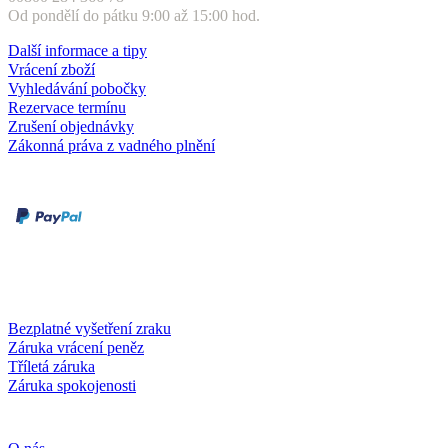
Od pondělí do pátku 9:00 až 15:00 hod.
Další informace a tipy
Vrácení zboží
Vyhledávání pobočky
Rezervace termínu
Zrušení objednávky
Zákonná práva z vadného plnění
Druhy plateb
Dobírka
Kartou online
Služby a záruky
Bezplatné vyšetření zraku
Záruka vrácení peněz
Tříletá záruka
Záruka spokojenosti
Společnost