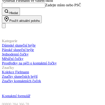
Vyhledat Fielmann ve vašem okolí
Zadejte místo nebo PSČ
Hledat
Použít aktuální polohu
Náš sortiment
Kategorie
Dámské sluneční brýle
Pánské sluneční brýle
Jednodenní čočky
Měsíční čočky
Prostředky na péči o kontaktní čočky
Značky
Kolekce Fielmann
Značky slunečních brýlí
Značky kontaktních čoček
Zákaznický servis
Kontaktní formulář
00800 284 366 78