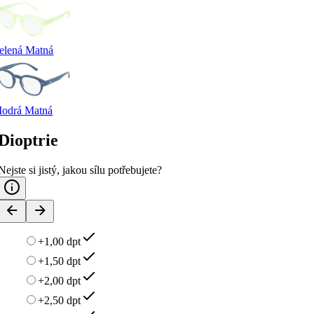
elená Matná
odrá Matná
Dioptrie
Nejste si jistý, jakou sílu potřebujete?
+1,00 dpt
+1,50 dpt
+2,00 dpt
+2,50 dpt