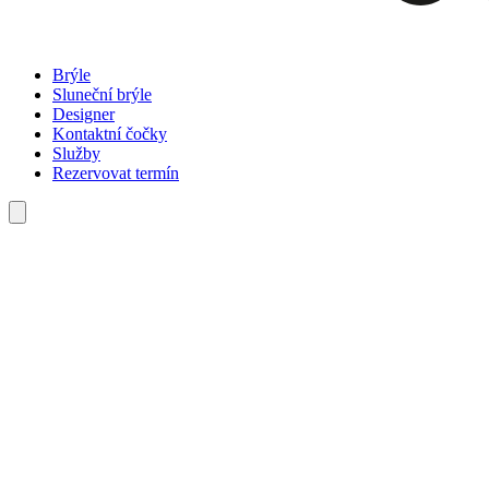
Brýle
Sluneční brýle
Designer
Kontaktní čočky
Služby
Rezervovat termín