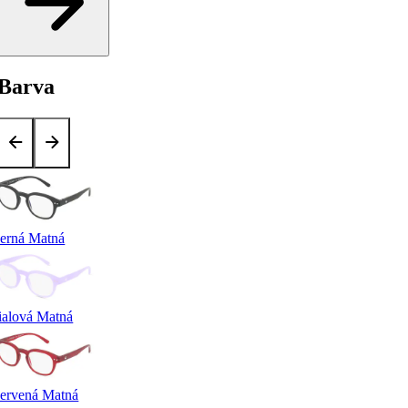
Barva
erná Matná
ialová Matná
ervená Matná