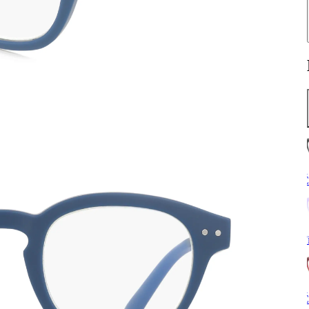
Č
F
Č