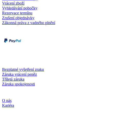
Vrácení zboží
Vyhledávání pobočky
Rezervace termínu
Zrušení objednávky
Zákonná práva z vadného plnění
Druhy plateb
Dobírka
Kartou online
Služby a záruky
Bezplatné vyšetření zraku
Záruka vrácení peněz
Tříletá záruka
Záruka spokojenosti
Společnost
O nás
Kariéra