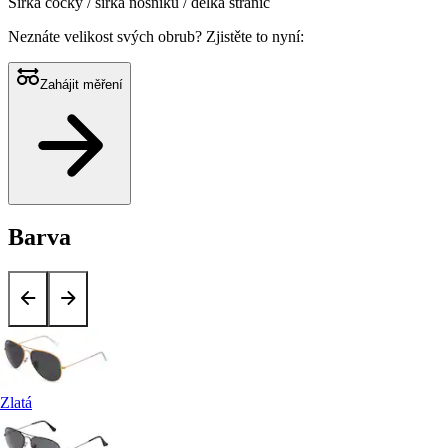
Šířka čočky / šířka nosníku / délka stranic
Neznáte velikost svých obrub?
Zjistěte to nyní:
Zahájit měření
Barva
Zlatá