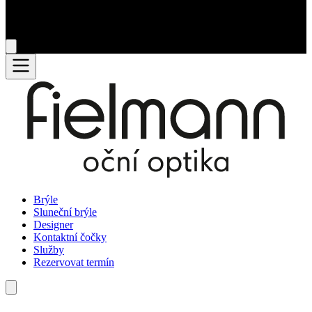
Brýle
Sluneční brýle
Designer
Kontaktní čočky
Služby
Rezervovat termín