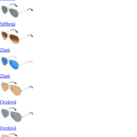
Stříbrná
Zlatá
Zlatá
Ocelová
Ocelová