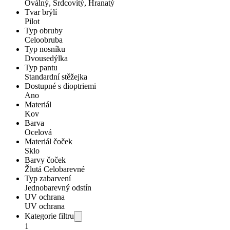
Oválný, Srdcovitý, Hranatý
Tvar brýlí
Pilot
Typ obruby
Celoobruba
Typ nosníku
Dvousedýlka
Typ pantu
Standardní stěžejka
Dostupné s dioptriemi
Ano
Materiál
Kov
Barva
Ocelová
Materiál čoček
Sklo
Barvy čoček
Žlutá Celobarevné
Typ zabarvení
Jednobarevný odstín
UV ochrana
UV ochrana
Kategorie filtru
1