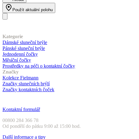
Použít aktuální polohu
Náš sortiment
Kategorie
Dámské sluneční brýle
Pánské sluneční brýle
Jednodenní čočky
Měsíční čočky
Prostředky na péči o kontaktní čočky
Značky
Kolekce Fielmann
Značky slunečních brýlí
Značky kontaktních čoček
Zákaznický servis
Kontaktní formulář
00800 284 366 78
Od pondělí do pátku 9:00 až 15:00 hod.
Další informace a tipy