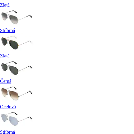
Zlatá
Stříbrná
Zlatá
Černá
Ocelová
Stříbrná