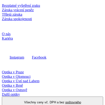
Bezplatné vyšetření zraku
Záruka vrácení peněz
Tříletá záruka
Záruka spokojenosti
Společnost
O nás
Kariéra
Sociální média
Instagram
Facebook
Fielmann ve vašem okolí
Optika v Praze
Optika v Olomouci
Optika v Ústí nad Labem
Optika v Brně
Optika v Ostravě
Další optiky
Všechny ceny vč. DPH a bez
poštovného