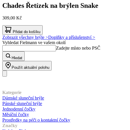
Chades
Řetízek na brýlen Snake
309,00 Kč
Přidat do košíku
Zobrazit všechny brýle >
Doplňky a příslušenství >
Vyhledat Fielmann ve vašem okolí
Zadejte místo nebo PSČ
Hledat
Použít aktuální polohu
Náš sortiment
Kategorie
Dámské sluneční brýle
Pánské sluneční brýle
Jednodenní čočky
Měsíční čočky
Prostředky na péči o kontaktní čočky
Značky