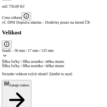
od
2 750,00 Kč
Cena celkem
vč. DPH
Doprava zdarma
– Dodávky pouze na území ČR
Velikost
Small – 50 mm / 17 mm / 135 mm
Šířka čočky / šířka nosníku / délka stranic
Šířka čočky / šířka nosníku / délka stranic
Neznáte velikost svých obrub?
Zjistěte to nyní:
Zahájit měření