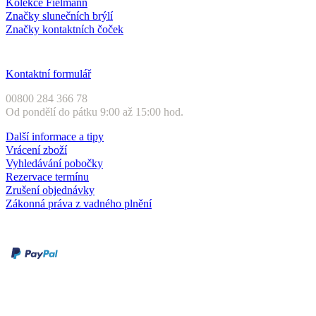
Kolekce Fielmann
Značky slunečních brýlí
Značky kontaktních čoček
Zákaznický servis
Kontaktní formulář
00800 284 366 78
Od pondělí do pátku 9:00 až 15:00 hod.
Další informace a tipy
Vrácení zboží
Vyhledávání pobočky
Rezervace termínu
Zrušení objednávky
Zákonná práva z vadného plnění
Druhy plateb
Dobírka
Kartou online
Služby a záruky