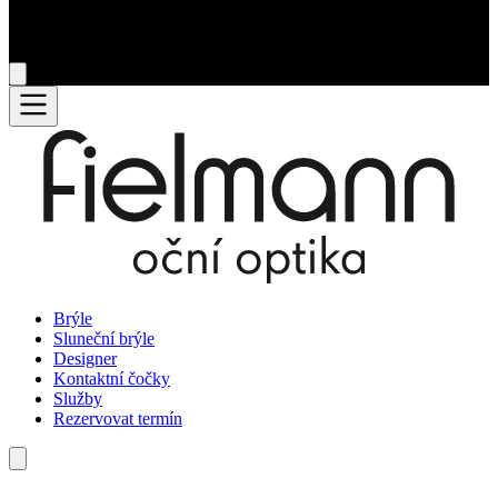
Brýle
Sluneční brýle
Designer
Kontaktní čočky
Služby
Rezervovat termín