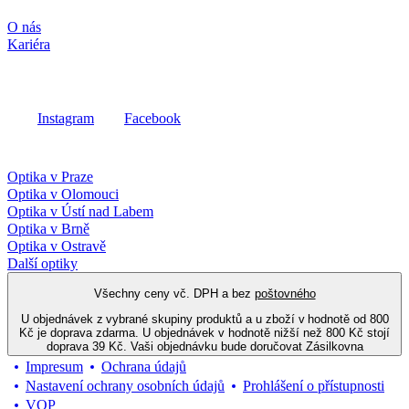
Společnost
O nás
Kariéra
Sociální média
Instagram
Facebook
Fielmann ve vašem okolí
Optika v Praze
Optika v Olomouci
Optika v Ústí nad Labem
Optika v Brně
Optika v Ostravě
Další optiky
Všechny ceny vč. DPH a bez
poštovného
U objednávek z vybrané skupiny produktů a u zboží v hodnotě od 800
Kč je doprava zdarma. U objednávek v hodnotě nižší než 800 Kč stojí
doprava 39 Kč. Vaši objednávku bude doručovat Zásilkovna
Impresum
Ochrana údajů
Nastavení ochrany osobních údajů
Prohlášení o přístupnosti
VOP