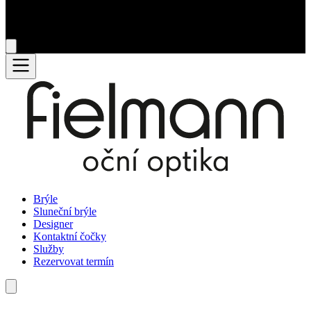
Brýle
Sluneční brýle
Designer
Kontaktní čočky
Služby
Rezervovat termín