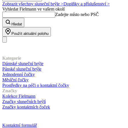
Zobrazit všechny sluneční brýle >
Doplňky a příslušenství >
Vyhledat Fielmann ve vašem okolí
Zadejte místo nebo PSČ
Hledat
Použít aktuální polohu
Náš sortiment
Kategorie
Dámské sluneční brýle
Pánské sluneční brýle
Jednodenní čočky
Měsíční čočky
Prostředky na péči o kontaktní čočky
Značky
Kolekce Fielmann
Značky slunečních brýlí
Značky kontaktních čoček
Zákaznický servis
Kontaktní formulář