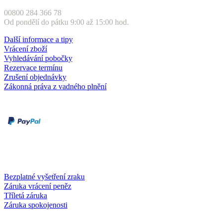
00800 284 366 78
Od pondělí do pátku 9:00 až 15:00 hod.
Další informace a tipy
Vrácení zboží
Vyhledávání pobočky
Rezervace termínu
Zrušení objednávky
Zákonná práva z vadného plnění
Druhy plateb
Dobírka
Kartou online
Služby a záruky
Bezplatné vyšetření zraku
Záruka vrácení peněz
Tříletá záruka
Záruka spokojenosti