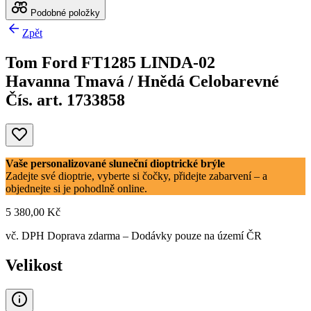
Podobné položky
Zpět
Tom Ford FT1285 LINDA-02
Havanna Tmavá / Hnědá Celobarevné
Čís. art. 1733858
Vaše personalizované sluneční dioptrické brýle
Zadejte své dioptrie, vyberte si čočky, přidejte zabarvení – a
objednejte si je pohodlně online.
5 380,00 Kč
vč. DPH
Doprava zdarma
– Dodávky pouze na území ČR
Velikost