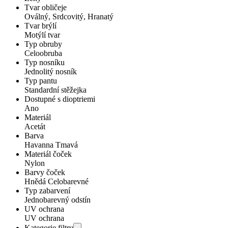
Tvar obličeje
Oválný, Srdcovitý, Hranatý
Tvar brýlí
Motýlí tvar
Typ obruby
Celoobruba
Typ nosníku
Jednolitý nosník
Typ pantu
Standardní stěžejka
Dostupné s dioptriemi
Ano
Materiál
Acetát
Barva
Havanna Tmavá
Materiál čoček
Nylon
Barvy čoček
Hnědá Celobarevné
Typ zabarvení
Jednobarevný odstín
UV ochrana
UV ochrana
Kategorie filtru