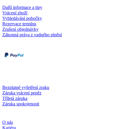
Další informace a tipy
Vrácení zboží
Vyhledávání pobočky
Rezervace termínu
Zrušení objednávky
Zákonná práva z vadného plnění
Druhy plateb
Dobírka
Kartou online
Služby a záruky
Bezplatné vyšetření zraku
Záruka vrácení peněz
Tříletá záruka
Záruka spokojenosti
Společnost
O nás
Kariéra