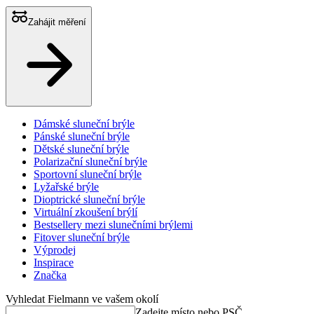
Zahájit měření
Dámské sluneční brýle
Pánské sluneční brýle
Dětské sluneční brýle
Polarizační sluneční brýle
Sportovní sluneční brýle
Lyžařské brýle
Dioptrické sluneční brýle
Virtuální zkoušení brýlí
Bestsellery mezi slunečními brýlemi
Fitover sluneční brýle
Výprodej
Inspirace
Značka
Vyhledat Fielmann ve vašem okolí
Zadejte místo nebo PSČ