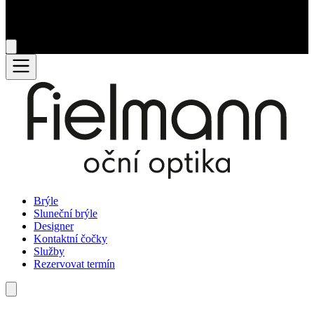
Brýle
Sluneční brýle
Designer
Kontaktní čočky
Služby
Rezervovat termín