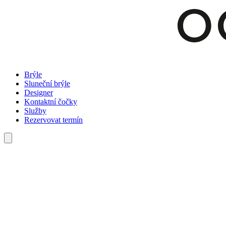
Brýle
Sluneční brýle
Designer
Kontaktní čočky
Služby
Rezervovat termín