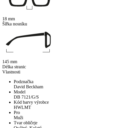
18 mm
Šířka nosníku
145 mm
Délka stranic
Vlastnosti
Podznačka
David Beckham
Model
DB 7121/G/S
Kód barvy výrobce
HWLMT
Pro
Muži
Tvar obličeje
Oválný, Kulatý