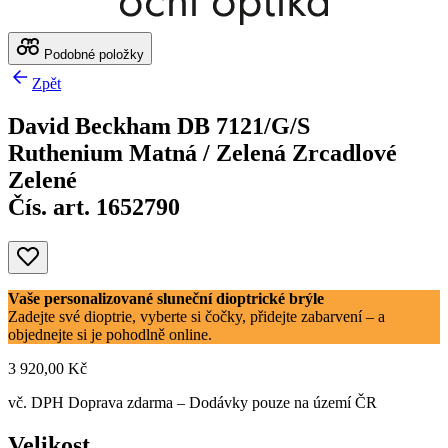
Podobné položky
Zpět
David Beckham DB 7121/G/S
Ruthenium Matná / Zelená Zrcadlové
Zelené
Čís. art. 1652790
Vaše personalizované sluneční dioptrické brýle
Zadejte své dioptrie, vyberte si čočky, přidejte zabarvení – a
objednejte si je pohodlně online.
3 920,00 Kč
vč. DPH
Doprava zdarma
– Dodávky pouze na území ČR
Velikost