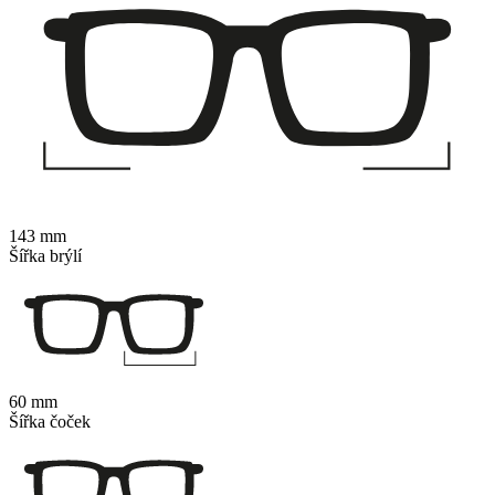
143 mm
Šířka brýlí
60 mm
Šířka čoček