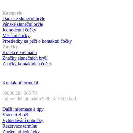
Náš sortiment
Kategorie
Dámské sluneční brýle
Pánské sluneční brýle
Jednodenní čočky
Měsíční čočky
Prostředky na péči o kontaktní čočky
Značky
Kolekce Fielmann
Značky slunečních brýlí
Značky kontaktních čoček
Zákaznický servis
Kontaktní formulář
00800 284 366 78
Od pondělí do pátku 9:00 až 15:00 hod.
Další informace a tipy
Vrácení zboží
Vyhledávání pobočky
Rezervace termínu
Zrušení objednávky