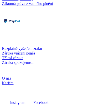
Zákonná práva z vadného plnění
Druhy plateb
Dobírka
Kartou online
Služby a záruky
Bezplatné vyšetření zraku
Záruka vrácení peněz
Tříletá záruka
Záruka spokojenosti
Společnost
O nás
Kariéra
Sociální média
Instagram
Facebook