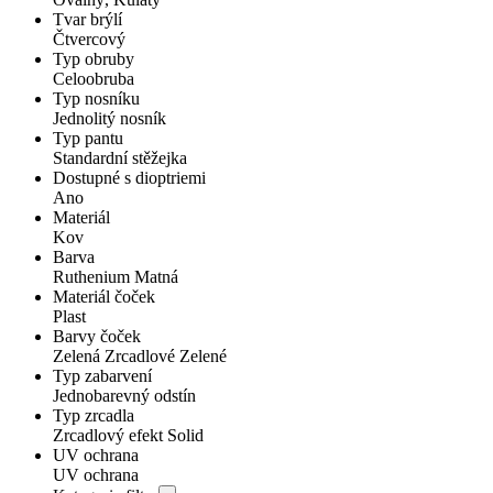
Tvar brýlí
Čtvercový
Typ obruby
Celoobruba
Typ nosníku
Jednolitý nosník
Typ pantu
Standardní stěžejka
Dostupné s dioptriemi
Ano
Materiál
Kov
Barva
Ruthenium Matná
Materiál čoček
Plast
Barvy čoček
Zelená Zrcadlové Zelené
Typ zabarvení
Jednobarevný odstín
Typ zrcadla
Zrcadlový efekt Solid
UV ochrana
UV ochrana