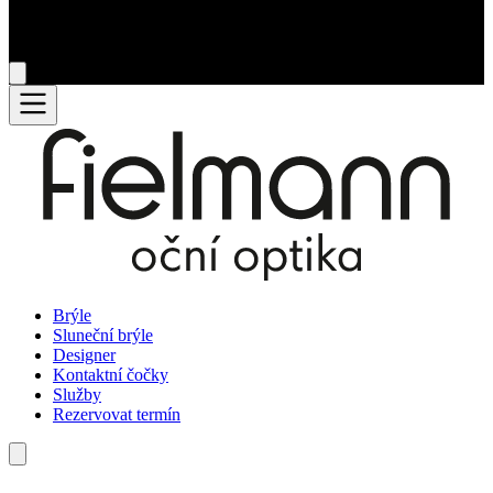
Brýle
Sluneční brýle
Designer
Kontaktní čočky
Služby
Rezervovat termín