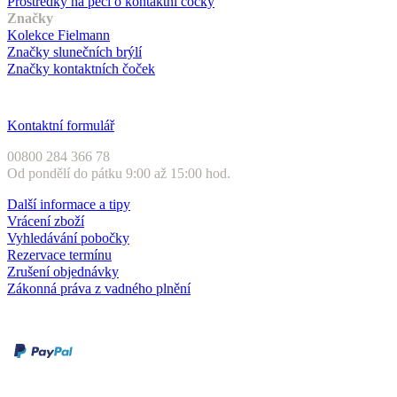
Prostředky na péči o kontaktní čočky
Značky
Kolekce Fielmann
Značky slunečních brýlí
Značky kontaktních čoček
Zákaznický servis
Kontaktní formulář
00800 284 366 78
Od pondělí do pátku 9:00 až 15:00 hod.
Další informace a tipy
Vrácení zboží
Vyhledávání pobočky
Rezervace termínu
Zrušení objednávky
Zákonná práva z vadného plnění
Druhy plateb
Dobírka
Kartou online