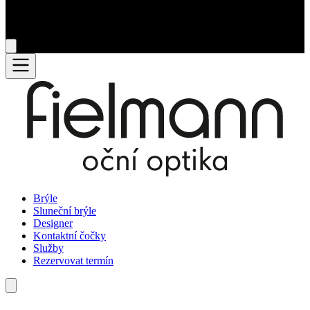
Brýle
Sluneční brýle
Designer
Kontaktní čočky
Služby
Rezervovat termín