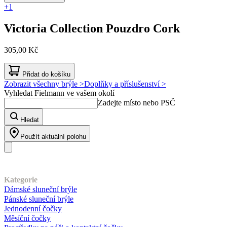
+1
Victoria Collection
Pouzdro Cork
305,00 Kč
Přidat do košíku
Zobrazit všechny brýle >
Doplňky a příslušenství >
Vyhledat Fielmann ve vašem okolí
Zadejte místo nebo PSČ
Hledat
Použít aktuální polohu
Náš sortiment
Kategorie
Dámské sluneční brýle
Pánské sluneční brýle
Jednodenní čočky
Měsíční čočky