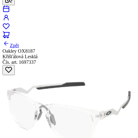
Zpět
Oakley OX8187
Křišťálová Lesklá
Čís. art. 1697337