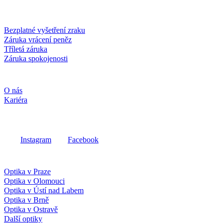
Služby a záruky
Bezplatné vyšetření zraku
Záruka vrácení peněz
Tříletá záruka
Záruka spokojenosti
Společnost
O nás
Kariéra
Sociální média
Instagram
Facebook
Fielmann ve vašem okolí
Optika v Praze
Optika v Olomouci
Optika v Ústí nad Labem
Optika v Brně
Optika v Ostravě
Další optiky