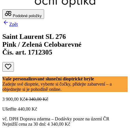
Podobné položky
Zpět
Saint Laurent SL 276
Pink / Zelená Celobarevné
Čís. art. 1712305
Vaše personalizované sluneční dioptrické brýle
Zadejte své dioptrie, vyberte si čočky, přidejte zabarvení – a
objednejte si je pohodlně online.
3 900,00 Kč
4 340,00 Kč
Ušetříte 440,00 Kč
vč. DPH
Doprava zdarma
– Dodávky pouze na území ČR
Nejnižší cena za 30 dní: 4 340,00 Kč