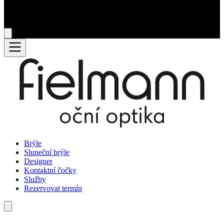
Brýle
Sluneční brýle
Designer
Kontaktní čočky
Služby
Rezervovat termín