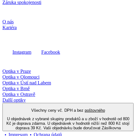
Záruka spokojenosti
Společnost
O nás
Kariéra
Sociální média
Instagram
Facebook
Fielmann ve vašem okolí
Optika v Praze
Optika v Olomouci
Optika v Ústí nad Labem
Optika v Brně
Optika v Ostravě
Další optiky
Všechny ceny vč. DPH a bez
poštovného
U objednávek z vybrané skupiny produktů a u zboží v hodnotě od 800
Kč je doprava zdarma. U objednávek v hodnotě nižší než 800 Kč stojí
doprava 39 Kč. Vaši objednávku bude doručovat Zásilkovna
Impresum
Ochrana údajů