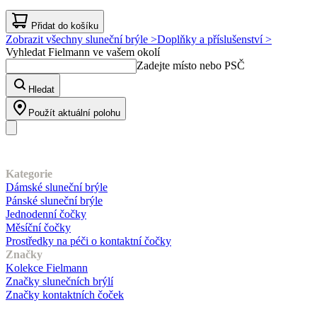
Přidat do košíku
Zobrazit všechny sluneční brýle >
Doplňky a příslušenství >
Vyhledat Fielmann ve vašem okolí
Zadejte místo nebo PSČ
Hledat
Použít aktuální polohu
Náš sortiment
Kategorie
Dámské sluneční brýle
Pánské sluneční brýle
Jednodenní čočky
Měsíční čočky
Prostředky na péči o kontaktní čočky
Značky
Kolekce Fielmann
Značky slunečních brýlí
Značky kontaktních čoček