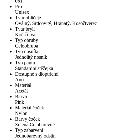
061
Pro
Unisex
Tvar obličeje
Oválný, Srdcovitý, Hranatý, Kosočtverec
Tvar brýlí
Kočičí tvar
Typ obruby
Celoobruba
Typ nosníku
Jednolitý nosník
Typ pantu
Standardní stěžejka
Dostupné s dioptriemi
Ano
Materiál
Acetát
Barva
Pink
Materiál čoček
Nylon
Barvy čoček
Zelená Celobarevné
Typ zabarvení
Jednobarevný odstín