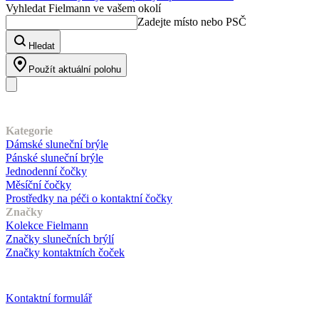
Vyhledat Fielmann ve vašem okolí
Zadejte místo nebo PSČ
Hledat
Použít aktuální polohu
Náš sortiment
Kategorie
Dámské sluneční brýle
Pánské sluneční brýle
Jednodenní čočky
Měsíční čočky
Prostředky na péči o kontaktní čočky
Značky
Kolekce Fielmann
Značky slunečních brýlí
Značky kontaktních čoček
Zákaznický servis
Kontaktní formulář