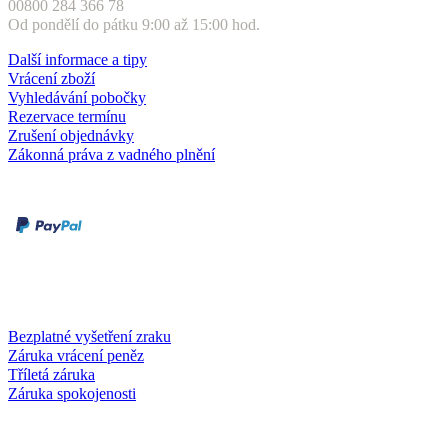
00800 284 366 78
Od pondělí do pátku 9:00 až 15:00 hod.
Další informace a tipy
Vrácení zboží
Vyhledávání pobočky
Rezervace termínu
Zrušení objednávky
Zákonná práva z vadného plnění
Druhy plateb
Dobírka
Kartou online
Služby a záruky
Bezplatné vyšetření zraku
Záruka vrácení peněz
Tříletá záruka
Záruka spokojenosti
Společnost