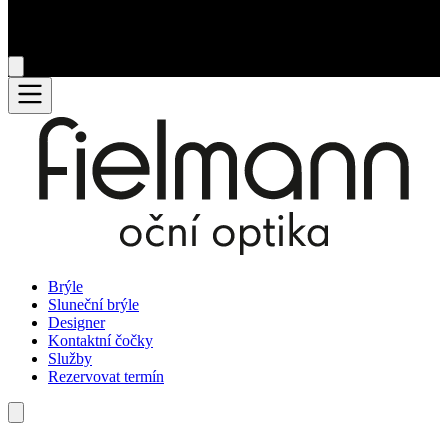
Brýle
Sluneční brýle
Designer
Kontaktní čočky
Služby
Rezervovat termín