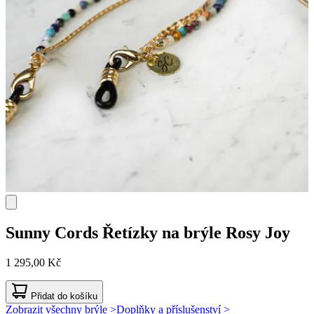
Sunny Cords
Řetízky na brýle Rosy Joy
1 295,00 Kč
Přidat do košíku
Zobrazit všechny brýle >
Doplňky a příslušenství >