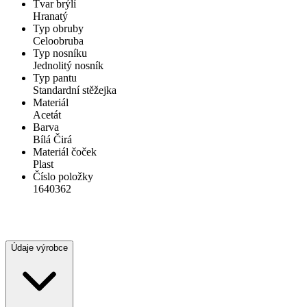
Tvar brýlí
Hranatý
Typ obruby
Celoobruba
Typ nosníku
Jednolitý nosník
Typ pantu
Standardní stěžejka
Materiál
Acetát
Barva
Bílá Čirá
Materiál čoček
Plast
Číslo položky
1640362
Údaje výrobce