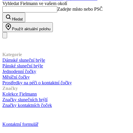
Vyhledat Fielmann ve vašem okolí
Zadejte místo nebo PSČ
Hledat
Použít aktuální polohu
Náš sortiment
Kategorie
Dámské sluneční brýle
Pánské sluneční brýle
Jednodenní čočky
Měsíční čočky
Prostředky na péči o kontaktní čočky
Značky
Kolekce Fielmann
Značky slunečních brýlí
Značky kontaktních čoček
Zákaznický servis
Kontaktní formulář