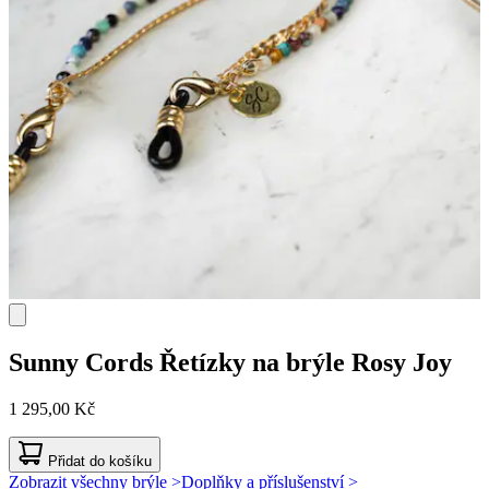
Sunny Cords
Řetízky na brýle Rosy Joy
1 295,00 Kč
Přidat do košíku
Zobrazit všechny brýle >
Doplňky a příslušenství >