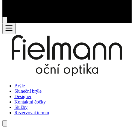
Brýle
Sluneční brýle
Designer
Kontaktní čočky
Služby
Rezervovat termín