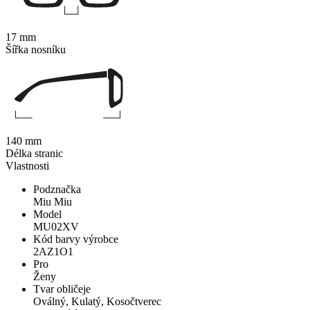
17 mm
Šířka nosníku
140 mm
Délka stranic
Vlastnosti
Podznačka
Miu Miu
Model
MU02XV
Kód barvy výrobce
2AZ1O1
Pro
Ženy
Tvar obličeje
Oválný, Kulatý, Kosočtverec