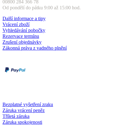
00800 284 366 78
Od pondělí do pátku 9:00 až 15:00 hod.
Další informace a tipy
Vrácení zboží
Vyhledávání pobočky
Rezervace termínu
Zrušení objednávky
Zákonná práva z vadného plnění
Druhy plateb
Dobírka
Kartou online
Služby a záruky
Bezplatné vyšetření zraku
Záruka vrácení peněz
Tříletá záruka
Záruka spokojenosti
Společnost