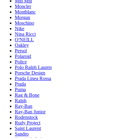
Miu Miu
Moncler
Montblanc
Morgan
Moschino
Nike
Nina Ricci
O'NEILL
Oakley
Persol
Polaroid
Police
Polo Ralph Lauren
Porsche Design
Prada Linea Rossa
Prada
Puma
Rag & Bone
Ralph
Ray-Ban
Ray-Ban Junior
Rodenstock
Rudy Project
Saint Laurent
Sandro