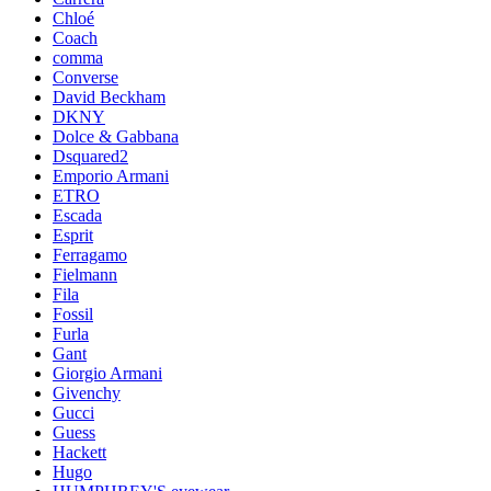
Chloé
Coach
comma
Converse
David Beckham
DKNY
Dolce & Gabbana
Dsquared2
Emporio Armani
ETRO
Escada
Esprit
Ferragamo
Fielmann
Fila
Fossil
Furla
Gant
Giorgio Armani
Givenchy
Gucci
Guess
Hackett
Hugo