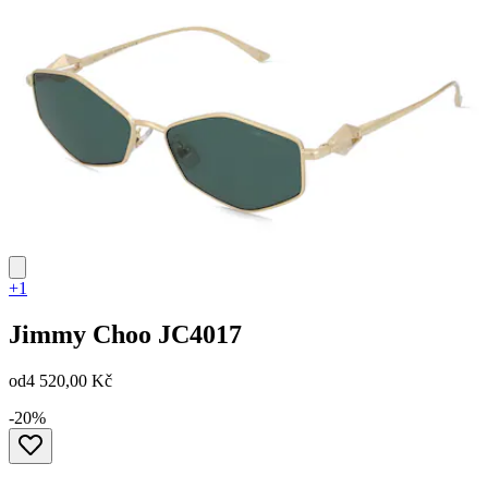
+1
Jimmy Choo
JC4017
od
4 520,00 Kč
-20%