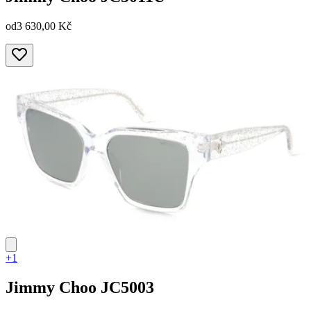
od
3 630,00 Kč
+1
Jimmy Choo
JC5003