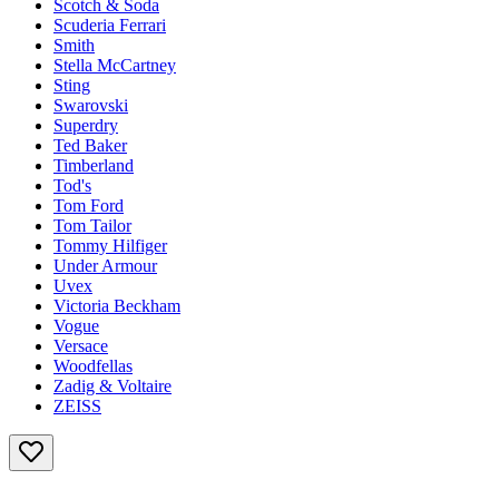
Scotch & Soda
Scuderia Ferrari
Smith
Stella McCartney
Sting
Swarovski
Superdry
Ted Baker
Timberland
Tod's
Tom Ford
Tom Tailor
Tommy Hilfiger
Under Armour
Uvex
Victoria Beckham
Vogue
Versace
Woodfellas
Zadig & Voltaire
ZEISS