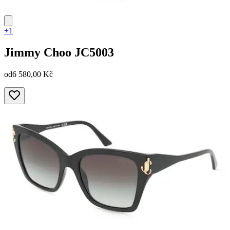
+1
Jimmy Choo
JC5003
od
6 580,00 Kč