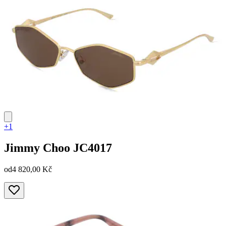
+1
Jimmy Choo
JC4017
od
4 820,00 Kč