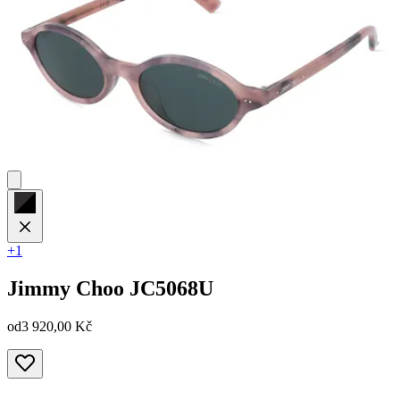
+1
Jimmy Choo
JC5068U
od
3 920,00 Kč