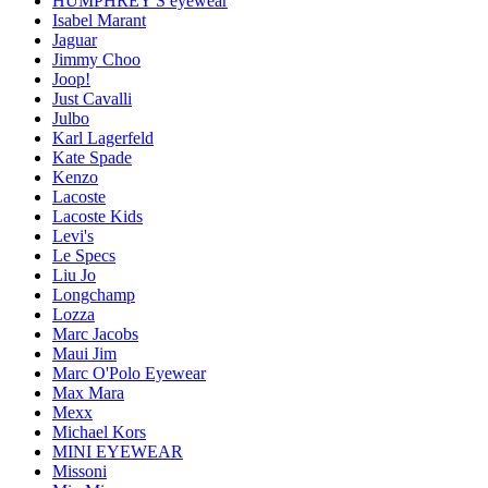
HUMPHREY'S eyewear
Isabel Marant
Jaguar
Jimmy Choo
Joop!
Just Cavalli
Julbo
Karl Lagerfeld
Kate Spade
Kenzo
Lacoste
Lacoste Kids
Levi's
Le Specs
Liu Jo
Longchamp
Lozza
Marc Jacobs
Maui Jim
Marc O'Polo Eyewear
Max Mara
Mexx
Michael Kors
MINI EYEWEAR
Missoni