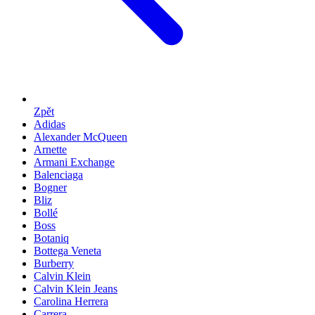
Zpět
Adidas
Alexander McQueen
Arnette
Armani Exchange
Balenciaga
Bogner
Bliz
Bollé
Boss
Botaniq
Bottega Veneta
Burberry
Calvin Klein
Calvin Klein Jeans
Carolina Herrera
Carrera