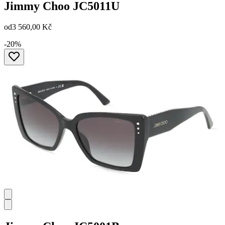
Jimmy Choo
JC5011U
od
3 560,00 Kč
-20%