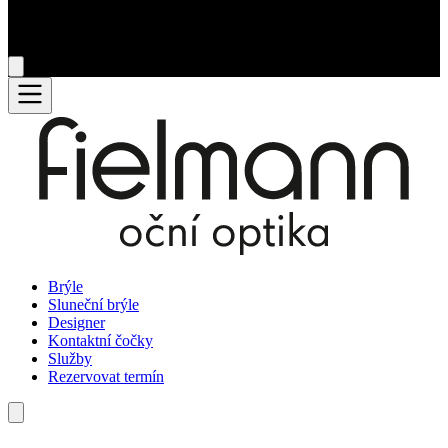
Brýle
Sluneční brýle
Designer
Kontaktní čočky
Služby
Rezervovat termín