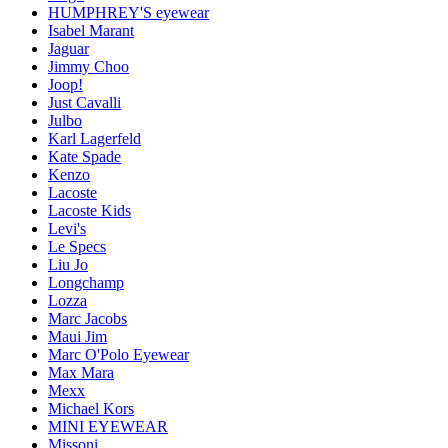
HUMPHREY'S eyewear
Isabel Marant
Jaguar
Jimmy Choo
Joop!
Just Cavalli
Julbo
Karl Lagerfeld
Kate Spade
Kenzo
Lacoste
Lacoste Kids
Levi's
Le Specs
Liu Jo
Longchamp
Lozza
Marc Jacobs
Maui Jim
Marc O'Polo Eyewear
Max Mara
Mexx
Michael Kors
MINI EYEWEAR
Missoni