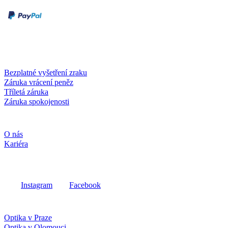
Dobírka
Kartou online
Služby a záruky
Bezplatné vyšetření zraku
Záruka vrácení peněz
Tříletá záruka
Záruka spokojenosti
Společnost
O nás
Kariéra
Sociální média
Instagram
Facebook
Fielmann ve vašem okolí
Optika v Praze
Optika v Olomouci