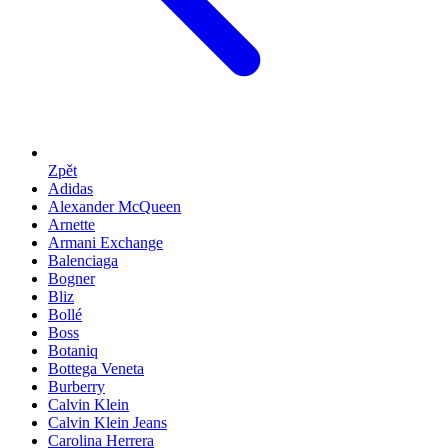
Zpět
Adidas
Alexander McQueen
Arnette
Armani Exchange
Balenciaga
Bogner
Bliz
Bollé
Boss
Botaniq
Bottega Veneta
Burberry
Calvin Klein
Calvin Klein Jeans
Carolina Herrera