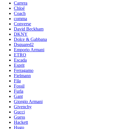
Carrera
Chloé
Coach
comma
Converse
David Beckham
DKNY
Dolce & Gabbana
Dsquared2
Emporio Armani
ETRO
Escada
Esprit
Ferragamo
Fielmann
Fila
Fossil
Furla
Gant
Giorgio Armani
Givenchy
Gucci
Guess
Hackett
Hugo