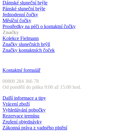
Dámské sluneční brýle
Pánské sluneční brýle
Jednodenní čočky
Měsíční čočky
Prostředky na péči o kontaktní čočky
Značky
Kolekce Fielmann
Značky slunečních brýlí
Značky kontaktních čoček
Zákaznický servis
Kontaktní formulář
00800 284 366 78
Od pondělí do pátku 9:00 až 15:00 hod.
Další informace a tipy
Vrácení zboží
Vyhledávání pobočky
Rezervace termínu
Zrušení objednávky
Zákonná práva z vadného plnění
Druhy plateb