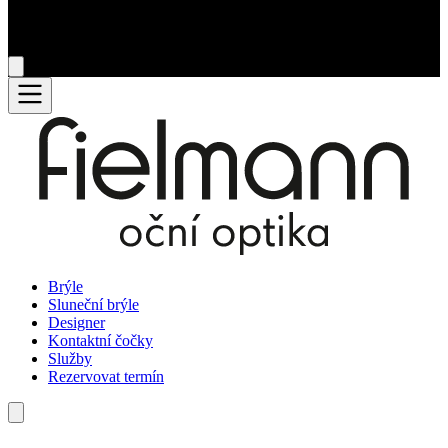
Brýle
Sluneční brýle
Designer
Kontaktní čočky
Služby
Rezervovat termín