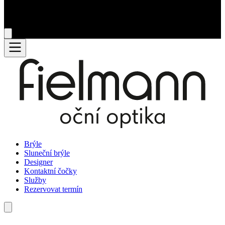
Brýle
Sluneční brýle
Designer
Kontaktní čočky
Služby
Rezervovat termín