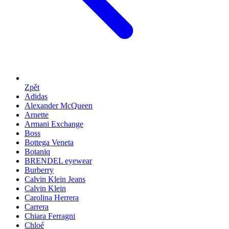
Zpět
Adidas
Alexander McQueen
Arnette
Armani Exchange
Boss
Bottega Veneta
Botaniq
BRENDEL eyewear
Burberry
Calvin Klein Jeans
Calvin Klein
Carolina Herrera
Carrera
Chiara Ferragni
Chloé