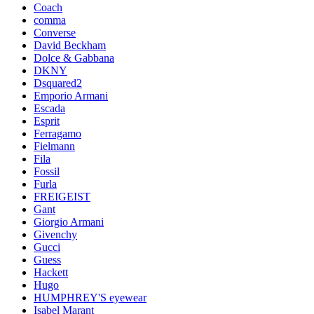
Coach
comma
Converse
David Beckham
Dolce & Gabbana
DKNY
Dsquared2
Emporio Armani
Escada
Esprit
Ferragamo
Fielmann
Fila
Fossil
Furla
FREIGEIST
Gant
Giorgio Armani
Givenchy
Gucci
Guess
Hackett
Hugo
HUMPHREY'S eyewear
Isabel Marant