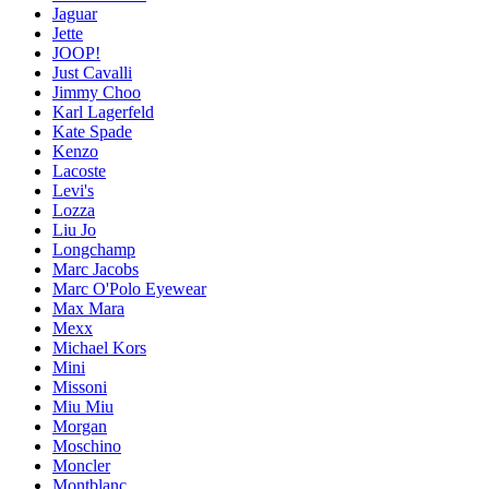
Jaguar
Jette
JOOP!
Just Cavalli
Jimmy Choo
Karl Lagerfeld
Kate Spade
Kenzo
Lacoste
Levi's
Lozza
Liu Jo
Longchamp
Marc Jacobs
Marc O'Polo Eyewear
Max Mara
Mexx
Michael Kors
Mini
Missoni
Miu Miu
Morgan
Moschino
Moncler
Montblanc