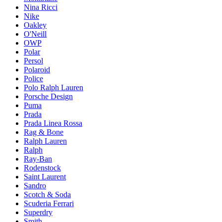
Nina Ricci
Nike
Oakley
O'Neill
OWP
Polar
Persol
Polaroid
Police
Polo Ralph Lauren
Porsche Design
Puma
Prada
Prada Linea Rossa
Rag & Bone
Ralph Lauren
Ralph
Ray-Ban
Rodenstock
Saint Laurent
Sandro
Scotch & Soda
Scuderia Ferrari
Superdry
Smith