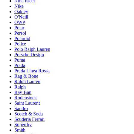
Nina Ricci
Nike
Oakley
O'Neill
OWP
Polar
Persol
Polaroid
Police
Polo Ralph Lauren
Porsche Design
Puma
Prada
Prada Linea Rossa
Rag & Bone
Ralph Lauren
Ralph
Ray-Ban
Rodenstock
Saint Laurent
Sandro
Scotch & Soda
Scuderia Ferrari
Superdry
Smith