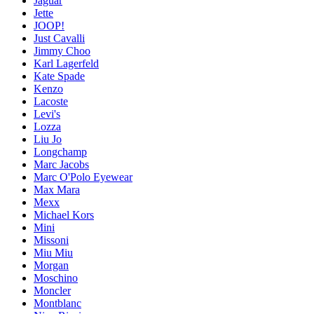
Jaguar
Jette
JOOP!
Just Cavalli
Jimmy Choo
Karl Lagerfeld
Kate Spade
Kenzo
Lacoste
Levi's
Lozza
Liu Jo
Longchamp
Marc Jacobs
Marc O'Polo Eyewear
Max Mara
Mexx
Michael Kors
Mini
Missoni
Miu Miu
Morgan
Moschino
Moncler
Montblanc