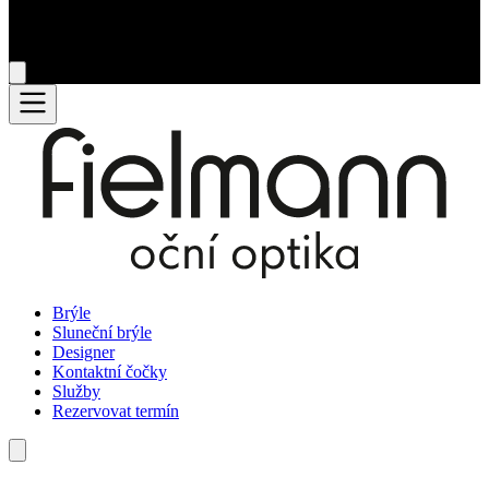
Brýle
Sluneční brýle
Designer
Kontaktní čočky
Služby
Rezervovat termín