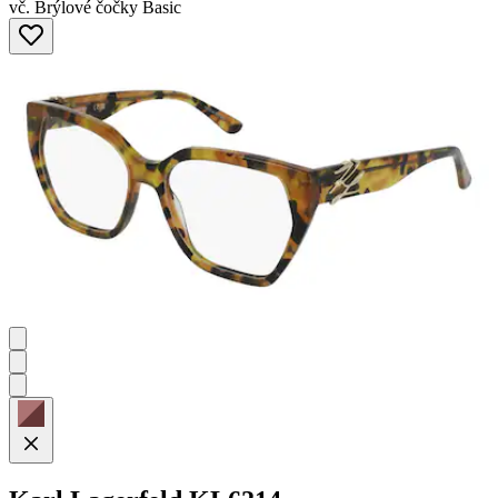
vč. Brýlové čočky Basic