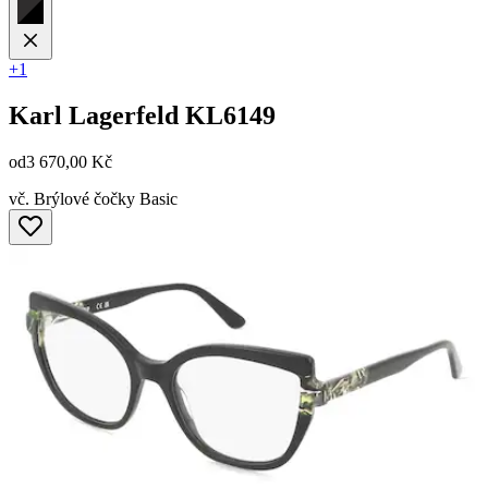
+1
Karl Lagerfeld
KL6149
od
3 670,00 Kč
vč. Brýlové čočky Basic