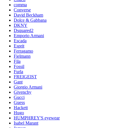
comma
Converse
David Beckham
Dolce & Gabbana
DKNY
Dsquared2
Emporio Armani
Escada
Esprit
Ferragamo
Fielmann
Fila
Fossil
Furla
FREIGEIST
Gant
Giorgio Armani
Givenchy
Gucci
Guess
Hackett
Hugo
HUMPHREY'S eyewear
Isabel Marant