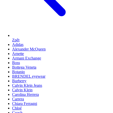
Zpět
Adidas
Alexander McQueen
Arnette
Armani Exchange
Boss
Bottega Veneta
Botaniq
BRENDEL eyewear
Burberry
Calvin Klein Jeans
Calvin Klein
Carolina Herrera
Carrera
Chiara Ferragni
Chloé
Coach