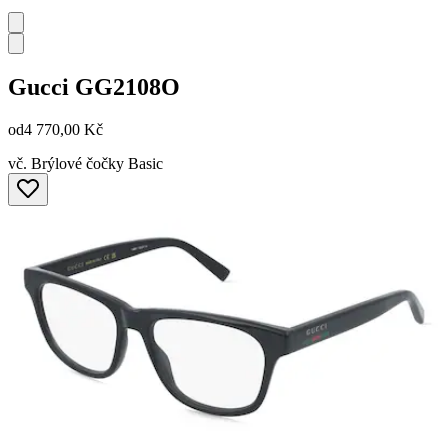
Gucci
GG2108O
od
4 770,00 Kč
vč. Brýlové čočky Basic