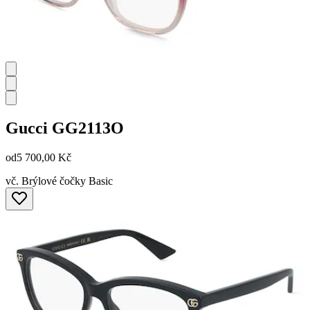
Gucci
GG2113O
od
5 700,00 Kč
vč. Brýlové čočky Basic