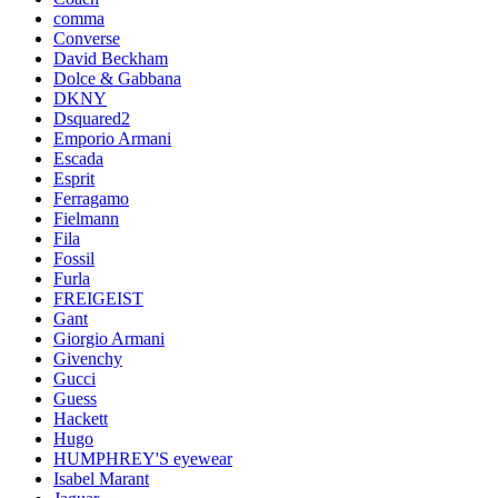
comma
Converse
David Beckham
Dolce & Gabbana
DKNY
Dsquared2
Emporio Armani
Escada
Esprit
Ferragamo
Fielmann
Fila
Fossil
Furla
FREIGEIST
Gant
Giorgio Armani
Givenchy
Gucci
Guess
Hackett
Hugo
HUMPHREY'S eyewear
Isabel Marant