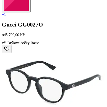
+1
Gucci
GG0027O
od
5 700,00 Kč
vč. Brýlové čočky Basic