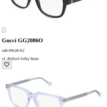
Gucci
GG2086O
od
6 090,00 Kč
vč. Brýlové čočky Basic