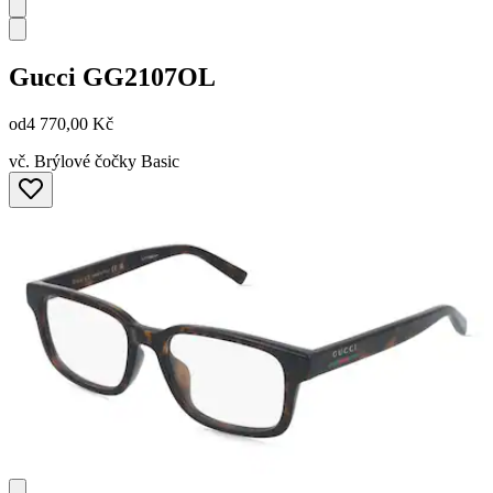
Gucci
GG2107OL
od
4 770,00 Kč
vč. Brýlové čočky Basic