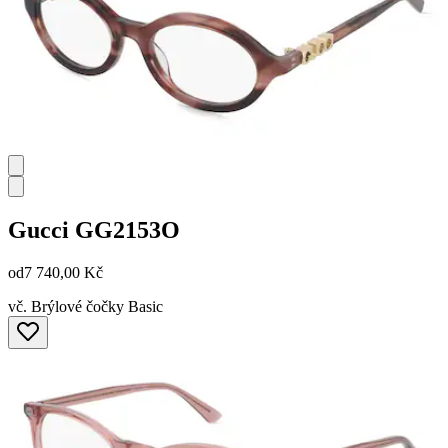
Gucci
GG2153O
od
7 740,00 Kč
vč. Brýlové čočky Basic