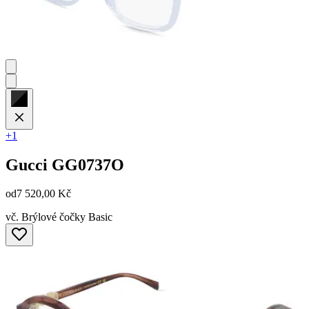
+1
Gucci
GG0737O
od
7 520,00 Kč
vč. Brýlové čočky Basic