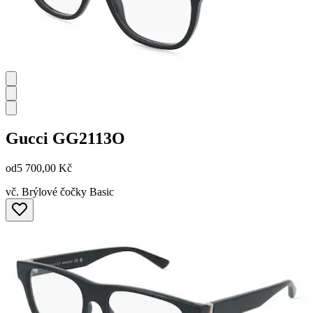
Gucci
GG2113O
od
5 700,00 Kč
vč. Brýlové čočky Basic