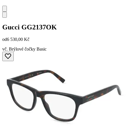
Gucci
GG2137OK
od
6 530,00 Kč
vč. Brýlové čočky Basic