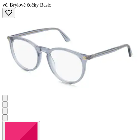
vč. Brýlové čočky Basic