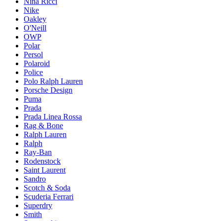
Nina Ricci
Nike
Oakley
O'Neill
OWP
Polar
Persol
Polaroid
Police
Polo Ralph Lauren
Porsche Design
Puma
Prada
Prada Linea Rossa
Rag & Bone
Ralph Lauren
Ralph
Ray-Ban
Rodenstock
Saint Laurent
Sandro
Scotch & Soda
Scuderia Ferrari
Superdry
Smith