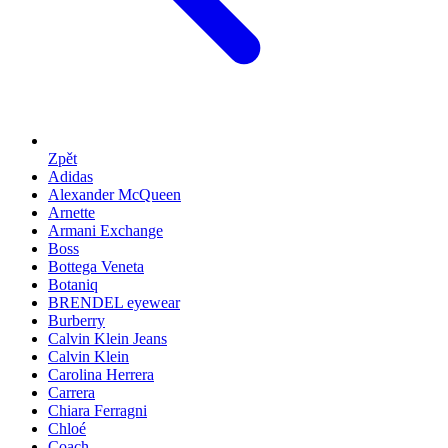
Zpět
Adidas
Alexander McQueen
Arnette
Armani Exchange
Boss
Bottega Veneta
Botaniq
BRENDEL eyewear
Burberry
Calvin Klein Jeans
Calvin Klein
Carolina Herrera
Carrera
Chiara Ferragni
Chloé
Coach