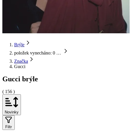
Brýle
položek vynecháno: 0
…
Značka
Gucci
Gucci brýle
( 156 )
Novinky
Filtr