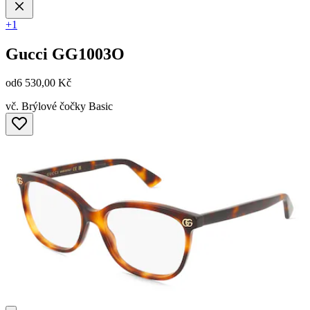
+1
Gucci
GG1003O
od
6 530,00 Kč
vč. Brýlové čočky Basic