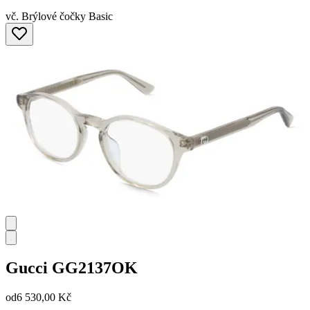
vč. Brýlové čočky Basic
Gucci
GG2137OK
od
6 530,00 Kč