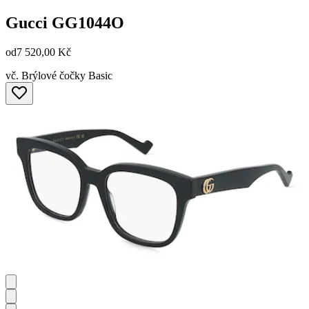
Gucci
GG1044O
od
7 520,00 Kč
vč. Brýlové čočky Basic