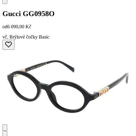
Gucci
GG0958O
od
6 090,00 Kč
vč. Brýlové čočky Basic