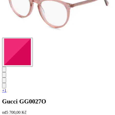
+1
Gucci
GG0027O
od
5 700,00 Kč