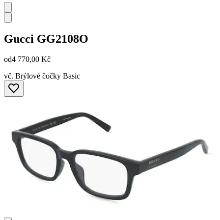
Gucci
GG2108O
od
4 770,00 Kč
vč. Brýlové čočky Basic