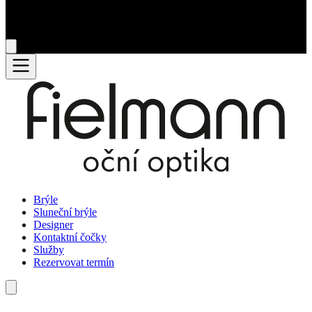
Brýle
Sluneční brýle
Designer
Kontaktní čočky
Služby
Rezervovat termín