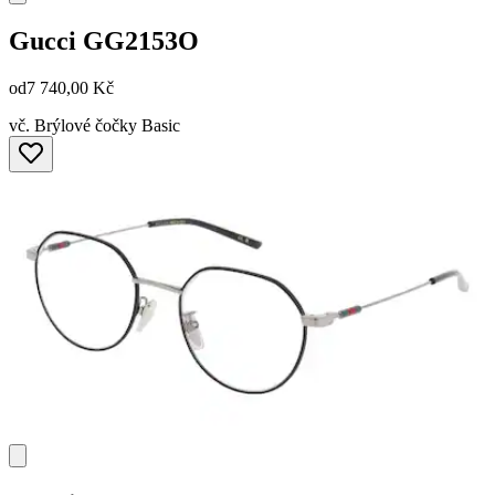
Gucci
GG2153O
od
7 740,00 Kč
vč. Brýlové čočky Basic