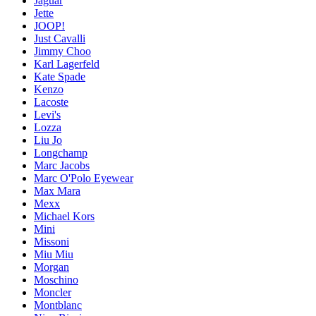
Jaguar
Jette
JOOP!
Just Cavalli
Jimmy Choo
Karl Lagerfeld
Kate Spade
Kenzo
Lacoste
Levi's
Lozza
Liu Jo
Longchamp
Marc Jacobs
Marc O'Polo Eyewear
Max Mara
Mexx
Michael Kors
Mini
Missoni
Miu Miu
Morgan
Moschino
Moncler
Montblanc