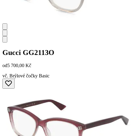
Gucci
GG2113O
od
5 700,00 Kč
vč. Brýlové čočky Basic