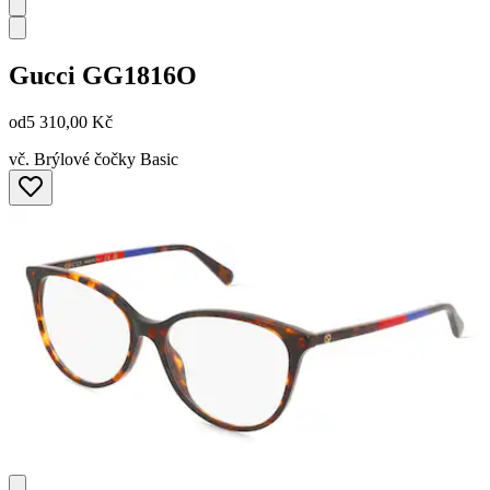
Gucci
GG1816O
od
5 310,00 Kč
vč. Brýlové čočky Basic