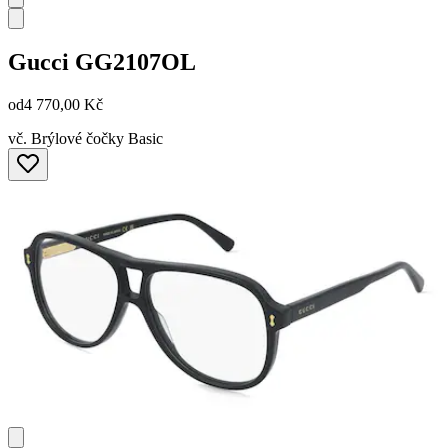
Gucci
GG2107OL
od
4 770,00 Kč
vč. Brýlové čočky Basic