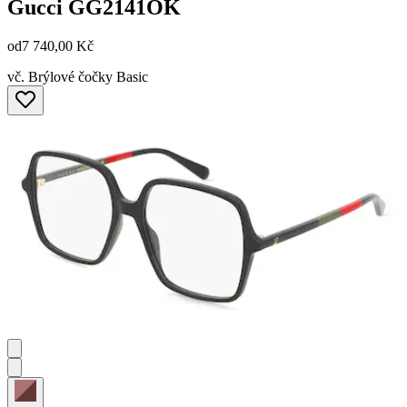
Gucci
GG2141OK
od
7 740,00 Kč
vč. Brýlové čočky Basic