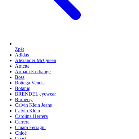
Zpět
Adidas
Alexander McQueen
Arnette
Armani Exchange
Boss
Bottega Veneta
Botaniq
BRENDEL eyewear
Burberry
Calvin Klein Jeans
Calvin Klein
Carolina Herrera
Carrera
Chiara Ferragni
Chloé
Coach