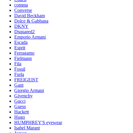
comma
Converse
David Beckham
Dolce & Gabbana
DKNY
Dsquared2
Emporio Armani
Escada
Esprit
Ferragamo
Fielmann
Fila
Fossil
Furla
FREIGEIST
Gant
Giorgio Armani
Givenchy
Gucci
Guess
Hackett
Hugo
HUMPHREY'S eyewear
Isabel Marant