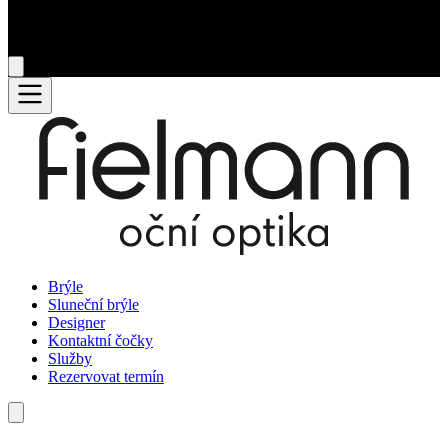
Brýle
Sluneční brýle
Designer
Kontaktní čočky
Služby
Rezervovat termín