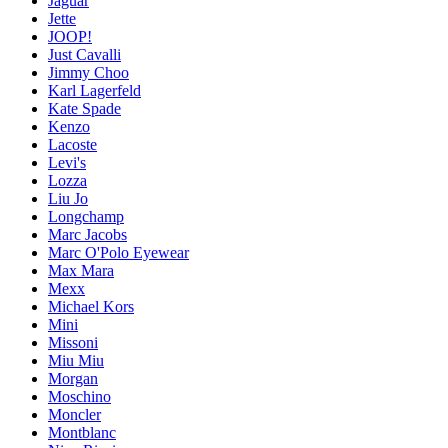
Jaguar
Jette
JOOP!
Just Cavalli
Jimmy Choo
Karl Lagerfeld
Kate Spade
Kenzo
Lacoste
Levi's
Lozza
Liu Jo
Longchamp
Marc Jacobs
Marc O'Polo Eyewear
Max Mara
Mexx
Michael Kors
Mini
Missoni
Miu Miu
Morgan
Moschino
Moncler
Montblanc