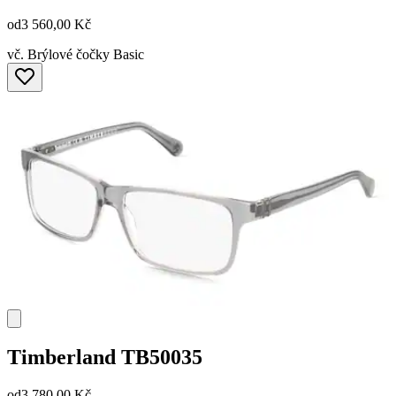
od
3 560,00 Kč
vč. Brýlové čočky Basic
Timberland
TB50035
od
3 780,00 Kč