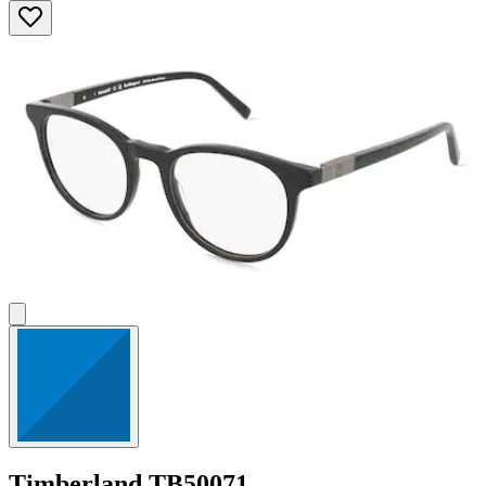
Timberland
TB50071