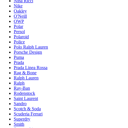
Nina Ricci
Nike
Oakley
O'Neill
OWP
Polar
Persol
Polaroid
Police
Polo Ralph Lauren
Porsche Design
Puma
Prada
Prada Linea Rossa
Rag & Bone
Ralph Lauren
Ralph
Ray-Ban
Rodenstock
Saint Laurent
Sandro
Scotch & Soda
Scuderia Ferrari
Superdry
Smith