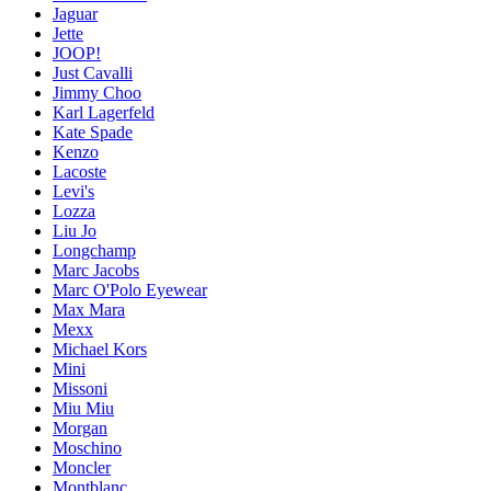
Jaguar
Jette
JOOP!
Just Cavalli
Jimmy Choo
Karl Lagerfeld
Kate Spade
Kenzo
Lacoste
Levi's
Lozza
Liu Jo
Longchamp
Marc Jacobs
Marc O'Polo Eyewear
Max Mara
Mexx
Michael Kors
Mini
Missoni
Miu Miu
Morgan
Moschino
Moncler
Montblanc