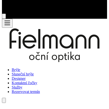
Brýle
Sluneční brýle
Designer
Kontaktní čočky
Služby
Rezervovat termín