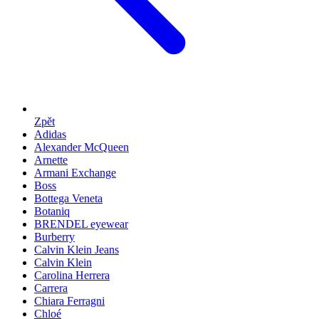
Zpět
Adidas
Alexander McQueen
Arnette
Armani Exchange
Boss
Bottega Veneta
Botaniq
BRENDEL eyewear
Burberry
Calvin Klein Jeans
Calvin Klein
Carolina Herrera
Carrera
Chiara Ferragni
Chloé