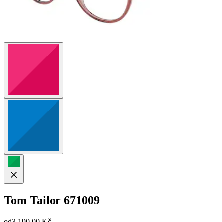
Tom Tailor
671009
od
3 190,00 Kč