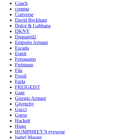
Coach
comma
Converse
David Beckham
Dolce & Gabbana
DKNY
Dsquared2
Emporio Armani
Escada
Esprit
Ferragamo
Fielmann
Fila
Fossil
Furla
FREIGEIST
Gant
Giorgio Armani
Givenchy
Gucci
Guess
Hackett
Hugo
HUMPHREY'S eyewear
Isabel Marant