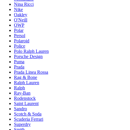
Nina Ricci
Nike
Oakley
O'Neill
OWP
Polar
Persol
Polaroid
Police
Polo Ralph Lauren
Porsche Design
Puma
Prada
Prada Linea Rossa
Rag & Bone
Ralph Lauren
Ralph
Ray-Ban
Rodenstock
Saint Laurent
Sandro
Scotch & Soda
Scuderia Ferrari
Superdry
Smith