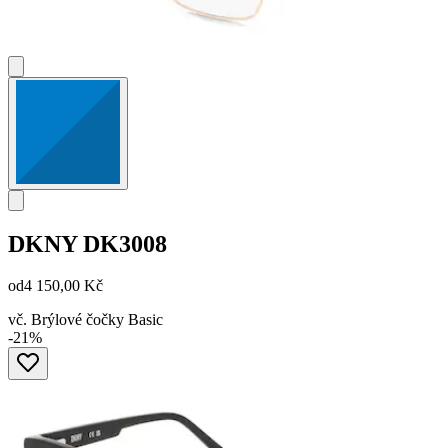
DKNY
DK3008
od
4 150,00 Kč
vč. Brýlové čočky Basic
-21%