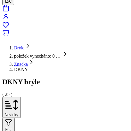
Brýle
položek vynecháno: 0
…
Značka
DKNY
DKNY brýle
( 25 )
Novinky
Filtr