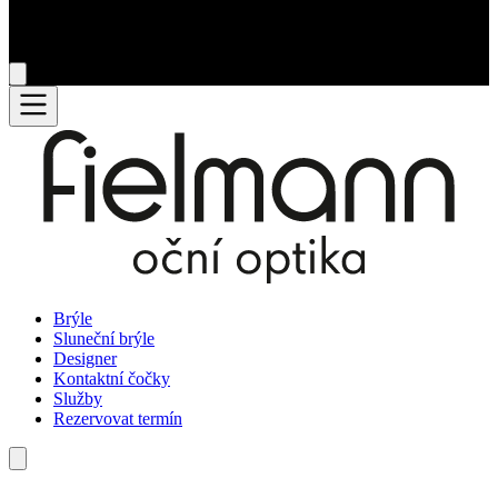
Brýle
Sluneční brýle
Designer
Kontaktní čočky
Služby
Rezervovat termín