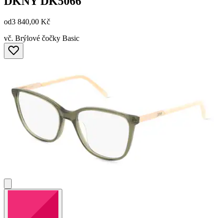
DKNY
DK5066
od
3 840,00 Kč
vč. Brýlové čočky Basic