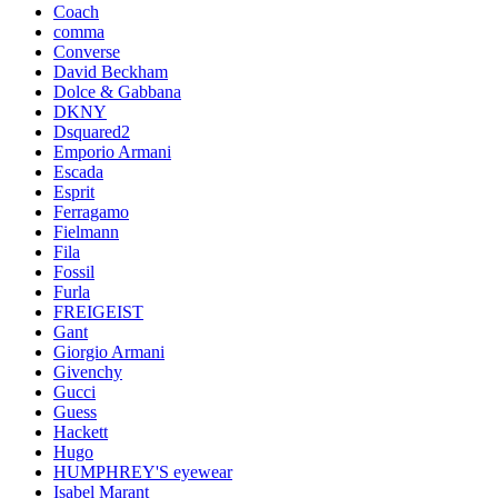
Coach
comma
Converse
David Beckham
Dolce & Gabbana
DKNY
Dsquared2
Emporio Armani
Escada
Esprit
Ferragamo
Fielmann
Fila
Fossil
Furla
FREIGEIST
Gant
Giorgio Armani
Givenchy
Gucci
Guess
Hackett
Hugo
HUMPHREY'S eyewear
Isabel Marant