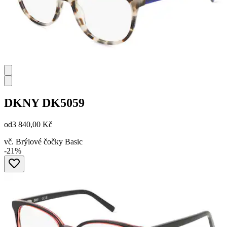
DKNY
DK5059
od
3 840,00 Kč
vč. Brýlové čočky Basic
-21%