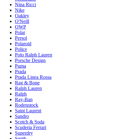
Nina Ricci
Nike
Oakley
O'Neill
OWP
Polar
Persol
Polaroid
Police
Polo Ralph Lauren
Porsche Design
Puma
Prada
Prada Linea Rossa
Rag & Bone
Ralph Lauren
Ralph
Ray-Ban
Rodenstock
Saint Laurent
Sandro
Scotch & Soda
Scuderia Ferrari
Superdry
Smith