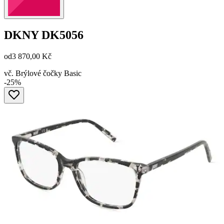
DKNY
DK5056
od
3 870,00 Kč
vč. Brýlové čočky Basic
-25%