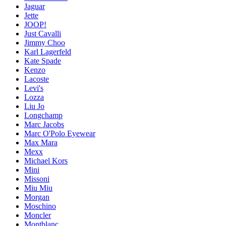
Jaguar
Jette
JOOP!
Just Cavalli
Jimmy Choo
Karl Lagerfeld
Kate Spade
Kenzo
Lacoste
Levi's
Lozza
Liu Jo
Longchamp
Marc Jacobs
Marc O'Polo Eyewear
Max Mara
Mexx
Michael Kors
Mini
Missoni
Miu Miu
Morgan
Moschino
Moncler
Montblanc