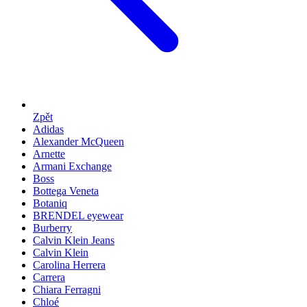
Zpět
Adidas
Alexander McQueen
Arnette
Armani Exchange
Boss
Bottega Veneta
Botaniq
BRENDEL eyewear
Burberry
Calvin Klein Jeans
Calvin Klein
Carolina Herrera
Carrera
Chiara Ferragni
Chloé